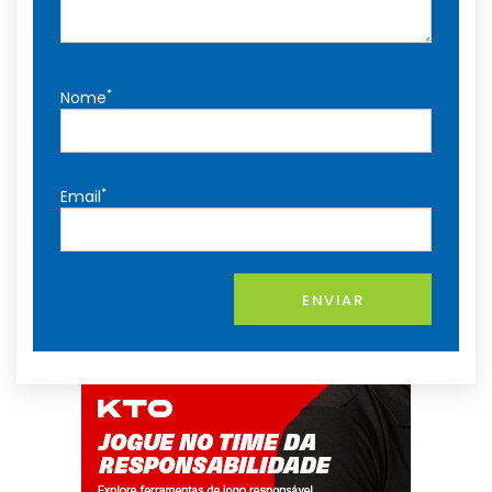
*
Nome
*
Email
ENVIAR