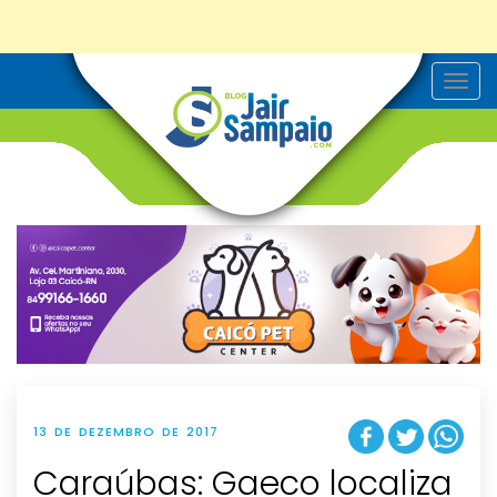
T
o
g
g
l
e
n
a
v
i
g
a
t
i
o
n
13 DE DEZEMBRO DE 2017
Caraúbas: Gaeco localiza