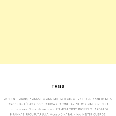
TAGS
ACIDENTE
Alcaçuz
ASSALTO
ASSEMBLEIA LEGISLATIVA DO RN
Assu
BATATA
Caicó
CARAÚBAS
Ceará
CHUVA
CORONEL AZEVEDO
CRIME
CRUZETA
currais novos
Dilma
Governo do RN
HOMICÍDIO
INCÊNDIO
JARDIM DE
PIRANHAS
JUCURUTU
LULA
Mossoró
NATAL
Nilda
NÉLTER QUEIROZ