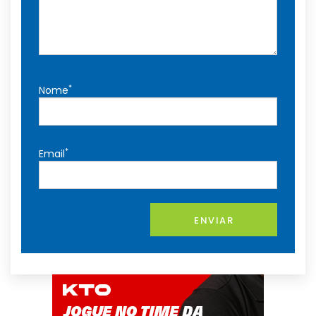
*
Nome
*
Email
ENVIAR