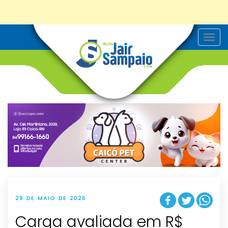
T
o
g
g
l
e
n
a
v
i
g
a
t
i
o
n
29 DE MAIO DE 2026
Carga avaliada em R$