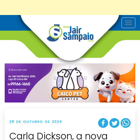
T
o
g
g
l
e
n
a
v
i
g
a
t
i
o
n
28 DE OUTUBRO DE 2024
Carla Dickson, a nova