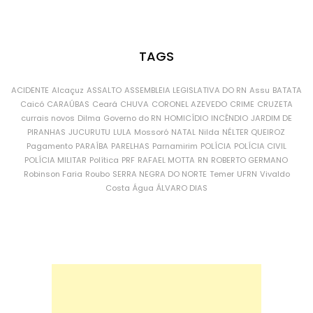
TAGS
ACIDENTE
Alcaçuz
ASSALTO
ASSEMBLEIA LEGISLATIVA DO RN
Assu
BATATA
Caicó
CARAÚBAS
Ceará
CHUVA
CORONEL AZEVEDO
CRIME
CRUZETA
currais novos
Dilma
Governo do RN
HOMICÍDIO
INCÊNDIO
JARDIM DE
PIRANHAS
JUCURUTU
LULA
Mossoró
NATAL
Nilda
NÉLTER QUEIROZ
Pagamento
PARAÍBA
PARELHAS
Parnamirim
POLÍCIA
POLÍCIA CIVIL
POLÍCIA MILITAR
Política
PRF
RAFAEL MOTTA
RN
ROBERTO GERMANO
Robinson Faria
Roubo
SERRA NEGRA DO NORTE
Temer
UFRN
Vivaldo
Costa
Água
ÁLVARO DIAS