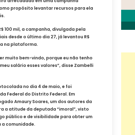
heiro arrecadado em uma campanha
 como propósito levantar recursos para ela
is.
$ 100 mil, a campanha, divulgada pela
is desde o último dia 27, já levantou R$
ta na plataforma.
ser muito bem-vindo, porque eu não tenho
eu salário esses valores”, disse Zambelli
rotocolada no dia 4 de maio, e foi
 da Federal do Distrito Federal. Em
vogado Amaury Soares, um dos autores da
a a atitude da deputada “imoral”, visto
go público e de visibilidade para obter um
ra a comunidade.