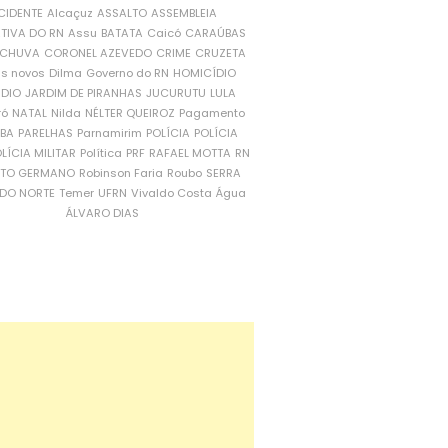
CIDENTE
Alcaçuz
ASSALTO
ASSEMBLEIA
ATIVA DO RN
Assu
BATATA
Caicó
CARAÚBAS
CHUVA
CORONEL AZEVEDO
CRIME
CRUZETA
is novos
Dilma
Governo do RN
HOMICÍDIO
NDIO
JARDIM DE PIRANHAS
JUCURUTU
LULA
ró
NATAL
Nilda
NÉLTER QUEIROZ
Pagamento
ÍBA
PARELHAS
Parnamirim
POLÍCIA
POLÍCIA
LÍCIA MILITAR
Política
PRF
RAFAEL MOTTA
RN
RTO GERMANO
Robinson Faria
Roubo
SERRA
DO NORTE
Temer
UFRN
Vivaldo Costa
Água
ÁLVARO DIAS