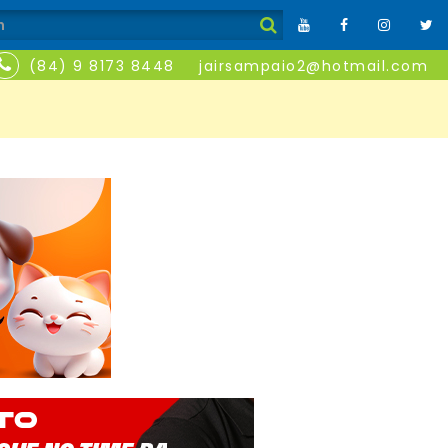
(84) 9 8173 8448
jairsampaio2@hotmail.com