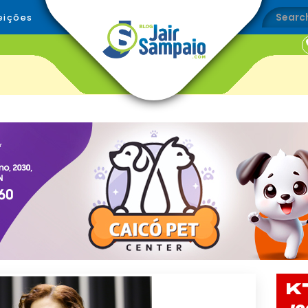
eições