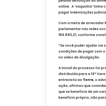
pedida devolução do din
online. A ‘vaquinha’ tinha
pagar indenizações judicia
Com a meta de arrecadar R
parlamentar nas redes socia
184.840,21, conforme cons
“Se você puder ajudar vai 
condições de pagar com o m
no vídeo de divulgação.
A inicial do processo foi p
distribuída para a 14ª Vara
entrevista ao
Terra
, o ad
ação, afirmou que consider
que se beneficia de um car
benefício próprio, não pa