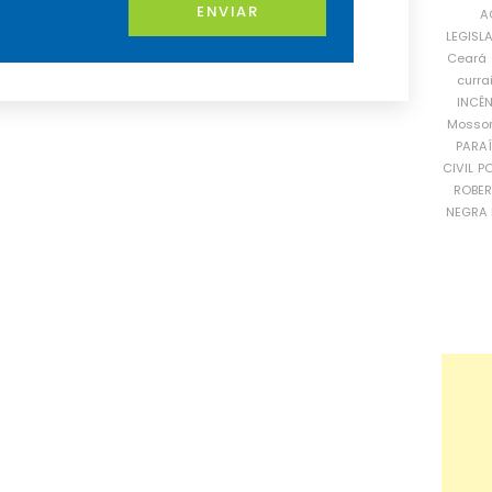
ENVIAR
A
LEGISL
Ceará
curra
INCÊ
Mosso
PARA
CIVIL
PO
ROBE
NEGRA 