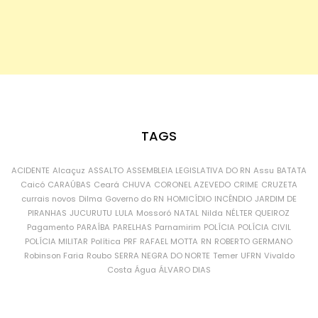
TAGS
ACIDENTE
Alcaçuz
ASSALTO
ASSEMBLEIA LEGISLATIVA DO RN
Assu
BATATA
Caicó
CARAÚBAS
Ceará
CHUVA
CORONEL AZEVEDO
CRIME
CRUZETA
currais novos
Dilma
Governo do RN
HOMICÍDIO
INCÊNDIO
JARDIM DE
PIRANHAS
JUCURUTU
LULA
Mossoró
NATAL
Nilda
NÉLTER QUEIROZ
Pagamento
PARAÍBA
PARELHAS
Parnamirim
POLÍCIA
POLÍCIA CIVIL
POLÍCIA MILITAR
Política
PRF
RAFAEL MOTTA
RN
ROBERTO GERMANO
Robinson Faria
Roubo
SERRA NEGRA DO NORTE
Temer
UFRN
Vivaldo
Costa
Água
ÁLVARO DIAS