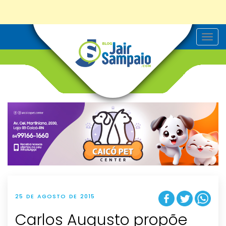
T
o
g
g
l
e
n
a
v
i
g
a
t
i
o
n
25 DE AGOSTO DE 2015
Carlos Augusto propõe