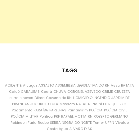
TAGS
ACIDENTE
Alcaçuz
ASSALTO
ASSEMBLEIA LEGISLATIVA DO RN
Assu
BATATA
Caicó
CARAÚBAS
Ceará
CHUVA
CORONEL AZEVEDO
CRIME
CRUZETA
currais novos
Dilma
Governo do RN
HOMICÍDIO
INCÊNDIO
JARDIM DE
PIRANHAS
JUCURUTU
LULA
Mossoró
NATAL
Nilda
NÉLTER QUEIROZ
Pagamento
PARAÍBA
PARELHAS
Parnamirim
POLÍCIA
POLÍCIA CIVIL
POLÍCIA MILITAR
Política
PRF
RAFAEL MOTTA
RN
ROBERTO GERMANO
Robinson Faria
Roubo
SERRA NEGRA DO NORTE
Temer
UFRN
Vivaldo
Costa
Água
ÁLVARO DIAS