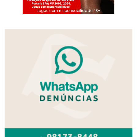
Jogue com responsabilidade. 18+