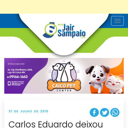
T
o
g
g
l
e
n
a
v
i
g
a
t
i
o
n
31 DE JULHO DE 2015
Carlos Eduardo deixou