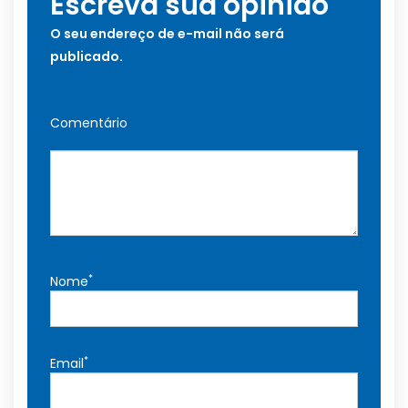
Escreva sua opinião
O seu endereço de e-mail não será
publicado.
Comentário
*
Nome
*
Email