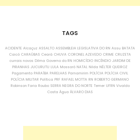
TAGS
ACIDENTE
Alcaçuz
ASSALTO
ASSEMBLEIA LEGISLATIVA DO RN
Assu
BATATA
Caicó
CARAÚBAS
Ceará
CHUVA
CORONEL AZEVEDO
CRIME
CRUZETA
currais novos
Dilma
Governo do RN
HOMICÍDIO
INCÊNDIO
JARDIM DE
PIRANHAS
JUCURUTU
LULA
Mossoró
NATAL
Nilda
NÉLTER QUEIROZ
Pagamento
PARAÍBA
PARELHAS
Parnamirim
POLÍCIA
POLÍCIA CIVIL
POLÍCIA MILITAR
Política
PRF
RAFAEL MOTTA
RN
ROBERTO GERMANO
Robinson Faria
Roubo
SERRA NEGRA DO NORTE
Temer
UFRN
Vivaldo
Costa
Água
ÁLVARO DIAS