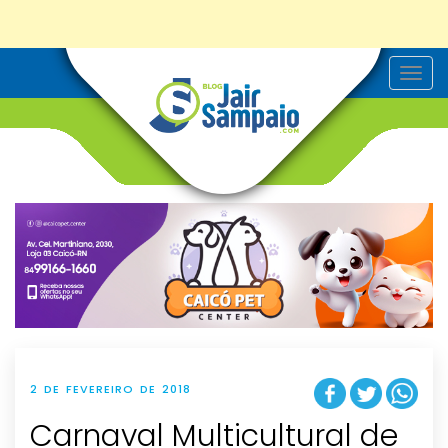
T
o
g
g
l
e
n
a
v
i
g
a
t
i
o
n
2 DE FEVEREIRO DE 2018
Carnaval Multicultural de