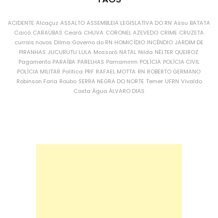
ACIDENTE
Alcaçuz
ASSALTO
ASSEMBLEIA LEGISLATIVA DO RN
Assu
BATATA
Caicó
CARAÚBAS
Ceará
CHUVA
CORONEL AZEVEDO
CRIME
CRUZETA
currais novos
Dilma
Governo do RN
HOMICÍDIO
INCÊNDIO
JARDIM DE
PIRANHAS
JUCURUTU
LULA
Mossoró
NATAL
Nilda
NÉLTER QUEIROZ
Pagamento
PARAÍBA
PARELHAS
Parnamirim
POLÍCIA
POLÍCIA CIVIL
POLÍCIA MILITAR
Política
PRF
RAFAEL MOTTA
RN
ROBERTO GERMANO
Robinson Faria
Roubo
SERRA NEGRA DO NORTE
Temer
UFRN
Vivaldo
Costa
Água
ÁLVARO DIAS