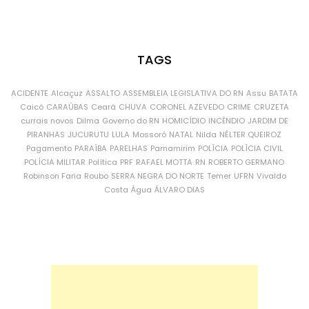
TAGS
ACIDENTE
Alcaçuz
ASSALTO
ASSEMBLEIA LEGISLATIVA DO RN
Assu
BATATA
Caicó
CARAÚBAS
Ceará
CHUVA
CORONEL AZEVEDO
CRIME
CRUZETA
currais novos
Dilma
Governo do RN
HOMICÍDIO
INCÊNDIO
JARDIM DE
PIRANHAS
JUCURUTU
LULA
Mossoró
NATAL
Nilda
NÉLTER QUEIROZ
Pagamento
PARAÍBA
PARELHAS
Parnamirim
POLÍCIA
POLÍCIA CIVIL
POLÍCIA MILITAR
Política
PRF
RAFAEL MOTTA
RN
ROBERTO GERMANO
Robinson Faria
Roubo
SERRA NEGRA DO NORTE
Temer
UFRN
Vivaldo
Costa
Água
ÁLVARO DIAS