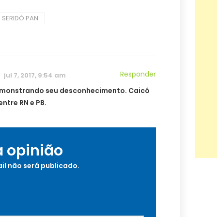
SERIDÓ PAN
Responder
jul 7, 2017, 9:54 am
emonstrando seu desconhecimento. Caicó
entre RN e PB.
a opinião
il não será publicado.