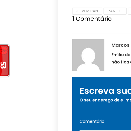
JOVEM PAN
PÂNICO
1
Comentário
Marcos
Emílio d
não fica 
Escreva su
O seu endereço de e-ma
Comentário