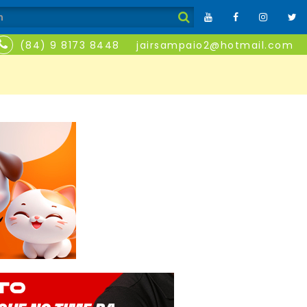
(84) 9 8173 8448
jairsampaio2@hotmail.com