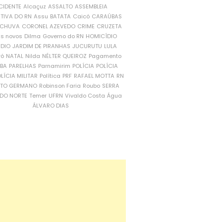
CIDENTE
Alcaçuz
ASSALTO
ASSEMBLEIA
ATIVA DO RN
Assu
BATATA
Caicó
CARAÚBAS
CHUVA
CORONEL AZEVEDO
CRIME
CRUZETA
is novos
Dilma
Governo do RN
HOMICÍDIO
NDIO
JARDIM DE PIRANHAS
JUCURUTU
LULA
ró
NATAL
Nilda
NÉLTER QUEIROZ
Pagamento
ÍBA
PARELHAS
Parnamirim
POLÍCIA
POLÍCIA
LÍCIA MILITAR
Política
PRF
RAFAEL MOTTA
RN
RTO GERMANO
Robinson Faria
Roubo
SERRA
DO NORTE
Temer
UFRN
Vivaldo Costa
Água
ÁLVARO DIAS