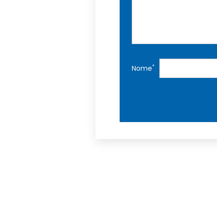
*
Nome