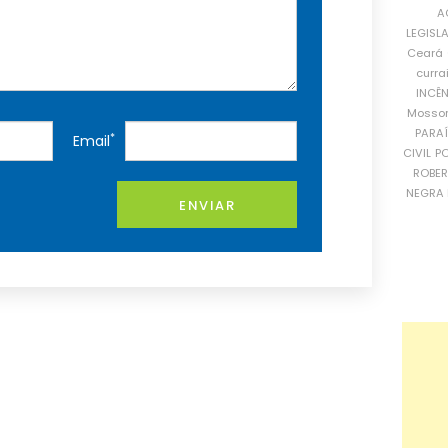
A
LEGISL
Ceará
curra
INCÊ
Mosso
PARA
*
Email
CIVIL
PO
ROBE
NEGRA 
ENVIAR