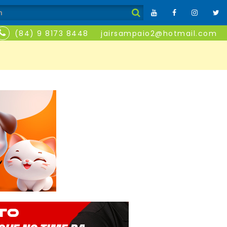
(84) 9 8173 8448
jairsampaio2@hotmail.com