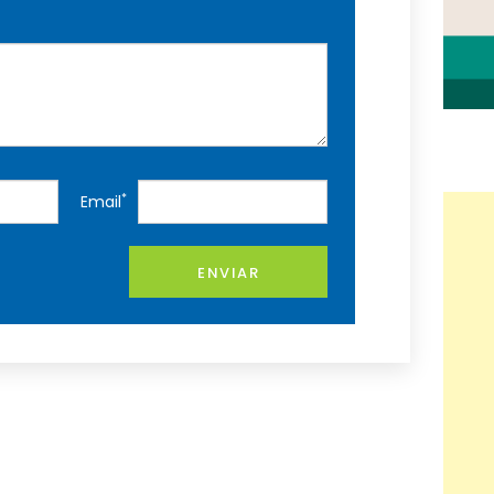
*
Email
ENVIAR