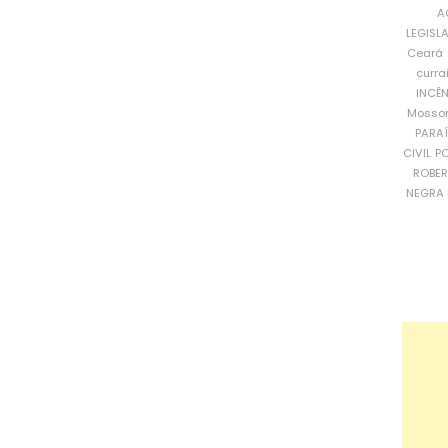
A
LEGISL
Ceará
curra
INCÊ
Mosso
PARA
CIVIL
PO
ROBE
NEGRA 