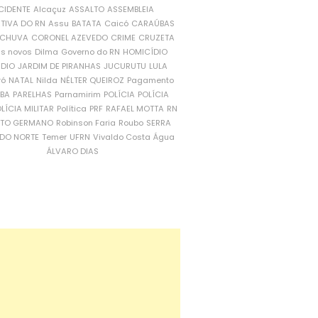
CIDENTE
Alcaçuz
ASSALTO
ASSEMBLEIA
ATIVA DO RN
Assu
BATATA
Caicó
CARAÚBAS
CHUVA
CORONEL AZEVEDO
CRIME
CRUZETA
is novos
Dilma
Governo do RN
HOMICÍDIO
NDIO
JARDIM DE PIRANHAS
JUCURUTU
LULA
ró
NATAL
Nilda
NÉLTER QUEIROZ
Pagamento
ÍBA
PARELHAS
Parnamirim
POLÍCIA
POLÍCIA
LÍCIA MILITAR
Política
PRF
RAFAEL MOTTA
RN
RTO GERMANO
Robinson Faria
Roubo
SERRA
DO NORTE
Temer
UFRN
Vivaldo Costa
Água
ÁLVARO DIAS