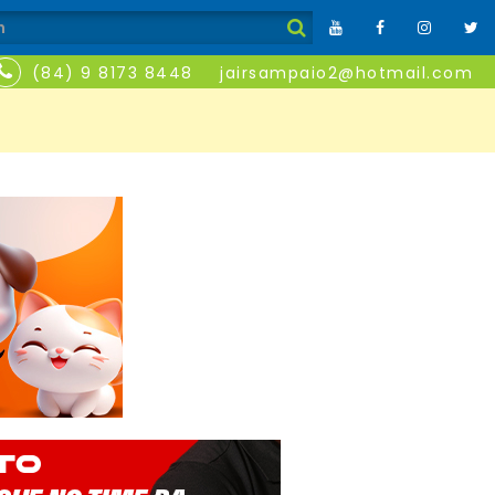
(84) 9 8173 8448
jairsampaio2@hotmail.com