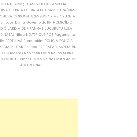
CIDENTE
Alcaçuz
ASSALTO
ASSEMBLEIA
ATIVA DO RN
Assu
BATATA
Caicó
CARAÚBAS
CHUVA
CORONEL AZEVEDO
CRIME
CRUZETA
is novos
Dilma
Governo do RN
HOMICÍDIO
NDIO
JARDIM DE PIRANHAS
JUCURUTU
LULA
ró
NATAL
Nilda
NÉLTER QUEIROZ
Pagamento
ÍBA
PARELHAS
Parnamirim
POLÍCIA
POLÍCIA
LÍCIA MILITAR
Política
PRF
RAFAEL MOTTA
RN
RTO GERMANO
Robinson Faria
Roubo
SERRA
DO NORTE
Temer
UFRN
Vivaldo Costa
Água
ÁLVARO DIAS