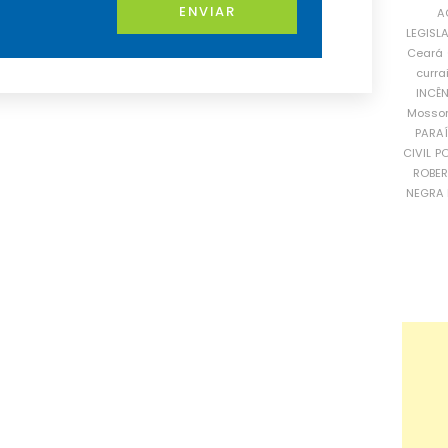
ENVIAR
A
LEGISL
Ceará
curra
INCÊ
Mosso
PARA
CIVIL
PO
ROBE
NEGRA 