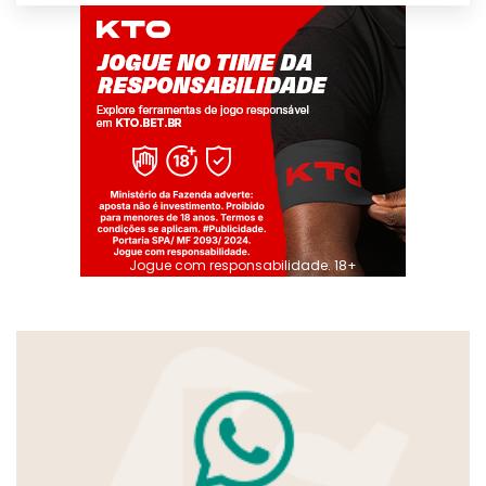
Jogue com responsabilidade. 18+