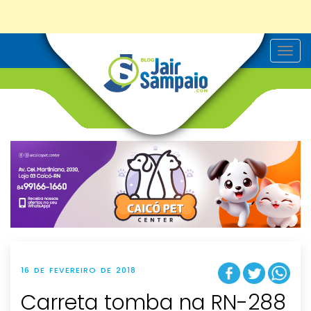
T
o
g
g
l
e
n
a
v
i
g
a
t
i
o
n
16 DE FEVEREIRO DE 2018
Carreta tomba na RN-288