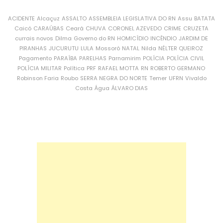
ACIDENTE
Alcaçuz
ASSALTO
ASSEMBLEIA LEGISLATIVA DO RN
Assu
BATATA
Caicó
CARAÚBAS
Ceará
CHUVA
CORONEL AZEVEDO
CRIME
CRUZETA
currais novos
Dilma
Governo do RN
HOMICÍDIO
INCÊNDIO
JARDIM DE
PIRANHAS
JUCURUTU
LULA
Mossoró
NATAL
Nilda
NÉLTER QUEIROZ
Pagamento
PARAÍBA
PARELHAS
Parnamirim
POLÍCIA
POLÍCIA CIVIL
POLÍCIA MILITAR
Política
PRF
RAFAEL MOTTA
RN
ROBERTO GERMANO
Robinson Faria
Roubo
SERRA NEGRA DO NORTE
Temer
UFRN
Vivaldo
Costa
Água
ÁLVARO DIAS