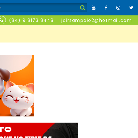
(84) 9 8173 8448
jairsampaio2@hotmail.com