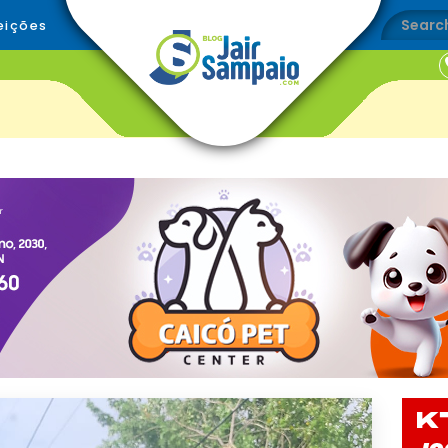
eições