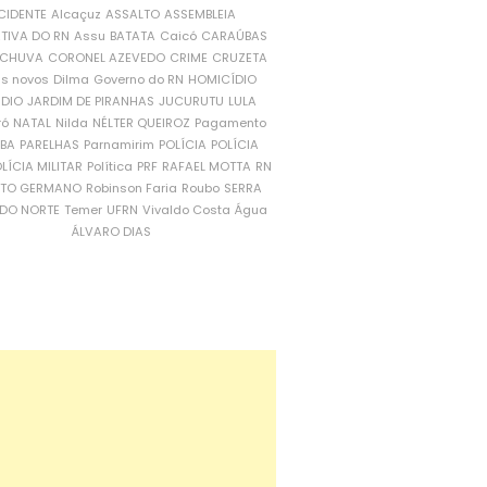
CIDENTE
Alcaçuz
ASSALTO
ASSEMBLEIA
ATIVA DO RN
Assu
BATATA
Caicó
CARAÚBAS
CHUVA
CORONEL AZEVEDO
CRIME
CRUZETA
is novos
Dilma
Governo do RN
HOMICÍDIO
NDIO
JARDIM DE PIRANHAS
JUCURUTU
LULA
ró
NATAL
Nilda
NÉLTER QUEIROZ
Pagamento
ÍBA
PARELHAS
Parnamirim
POLÍCIA
POLÍCIA
LÍCIA MILITAR
Política
PRF
RAFAEL MOTTA
RN
RTO GERMANO
Robinson Faria
Roubo
SERRA
DO NORTE
Temer
UFRN
Vivaldo Costa
Água
ÁLVARO DIAS