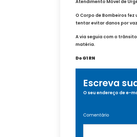
Atendimento Móvel de Urgê
O Corpo de Bombeiros fez 
tentar evitar danos por va
A via seguia com o trânsit
matéria.
Do G1 RN
Escreva su
O seu endereço de e-ma
Comentário