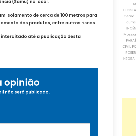
ncia (Samu) no local.
A
LEGISL
um isolamento de cerca de 100 metros para
Ceará
curra
zamento dos produtos, entre outros riscos.
INCÊ
Mosso
o interditado até a publicação desta
PARA
CIVIL
PO
ROBE
NEGRA 
a opinião
il não será publicado.