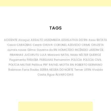
TAGS
ACIDENTE
Alcaçuz
ASSALTO
ASSEMBLEIA LEGISLATIVA DO RN
Assu
BATATA
Caicó
CARAÚBAS
Ceará
CHUVA
CORONEL AZEVEDO
CRIME
CRUZETA
currais novos
Dilma
Governo do RN
HOMICÍDIO
INCÊNDIO
JARDIM DE
PIRANHAS
JUCURUTU
LULA
Mossoró
NATAL
Nilda
NÉLTER QUEIROZ
Pagamento
PARAÍBA
PARELHAS
Parnamirim
POLÍCIA
POLÍCIA CIVIL
POLÍCIA MILITAR
Política
PRF
RAFAEL MOTTA
RN
ROBERTO GERMANO
Robinson Faria
Roubo
SERRA NEGRA DO NORTE
Temer
UFRN
Vivaldo
Costa
Água
ÁLVARO DIAS