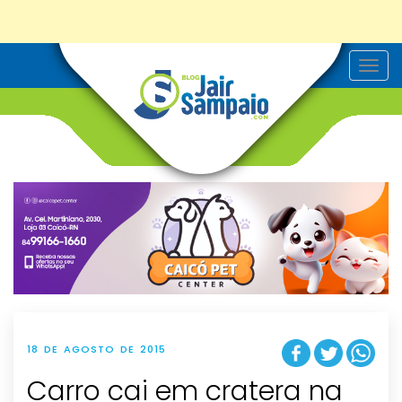
T
o
g
g
l
e
n
a
v
i
g
a
t
i
o
n
18 DE AGOSTO DE 2015
Carro cai em cratera na