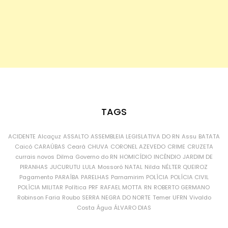
TAGS
ACIDENTE
Alcaçuz
ASSALTO
ASSEMBLEIA LEGISLATIVA DO RN
Assu
BATATA
Caicó
CARAÚBAS
Ceará
CHUVA
CORONEL AZEVEDO
CRIME
CRUZETA
currais novos
Dilma
Governo do RN
HOMICÍDIO
INCÊNDIO
JARDIM DE
PIRANHAS
JUCURUTU
LULA
Mossoró
NATAL
Nilda
NÉLTER QUEIROZ
Pagamento
PARAÍBA
PARELHAS
Parnamirim
POLÍCIA
POLÍCIA CIVIL
POLÍCIA MILITAR
Política
PRF
RAFAEL MOTTA
RN
ROBERTO GERMANO
Robinson Faria
Roubo
SERRA NEGRA DO NORTE
Temer
UFRN
Vivaldo
Costa
Água
ÁLVARO DIAS