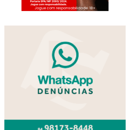
Jogue com responsabilidade. 18+