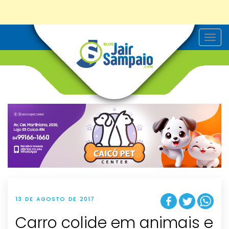
T
o
g
g
l
e
n
a
v
i
g
a
t
i
o
n
13 DE AGOSTO DE 2017
Carro colide em animais e