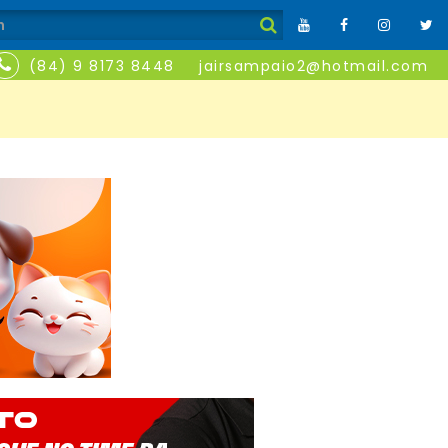
(84) 9 8173 8448
jairsampaio2@hotmail.com