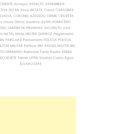
CIDENTE
Alcaçuz
ASSALTO
ASSEMBLEIA
ATIVA DO RN
Assu
BATATA
Caicó
CARAÚBAS
CHUVA
CORONEL AZEVEDO
CRIME
CRUZETA
is novos
Dilma
Governo do RN
HOMICÍDIO
NDIO
JARDIM DE PIRANHAS
JUCURUTU
LULA
ró
NATAL
Nilda
NÉLTER QUEIROZ
Pagamento
ÍBA
PARELHAS
Parnamirim
POLÍCIA
POLÍCIA
LÍCIA MILITAR
Política
PRF
RAFAEL MOTTA
RN
RTO GERMANO
Robinson Faria
Roubo
SERRA
DO NORTE
Temer
UFRN
Vivaldo Costa
Água
ÁLVARO DIAS