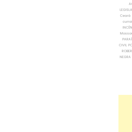
A
LEGISL
Ceará
curra
INCÊ
Mosso
PARA
CIVIL
PO
ROBE
NEGRA 