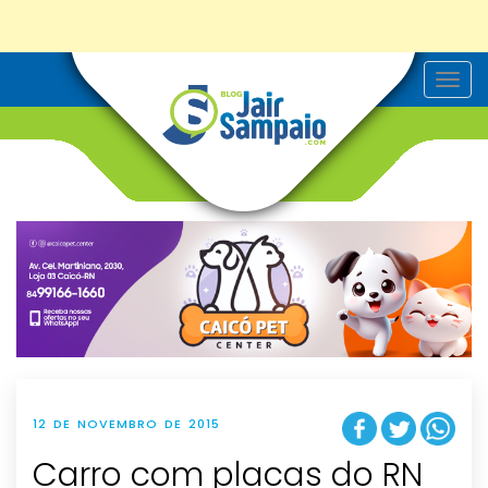
T
o
g
g
l
e
n
a
v
i
g
a
t
i
o
n
12 DE NOVEMBRO DE 2015
Carro com placas do RN