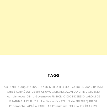
TAGS
ACIDENTE
Alcaçuz
ASSALTO
ASSEMBLEIA LEGISLATIVA DO RN
Assu
BATATA
Caicó
CARAÚBAS
Ceará
CHUVA
CORONEL AZEVEDO
CRIME
CRUZETA
currais novos
Dilma
Governo do RN
HOMICÍDIO
INCÊNDIO
JARDIM DE
PIRANHAS
JUCURUTU
LULA
Mossoró
NATAL
Nilda
NÉLTER QUEIROZ
Pagamento
PARAÍBA
PARELHAS
Parnamirim
POLÍCIA
POLÍCIA CIVIL