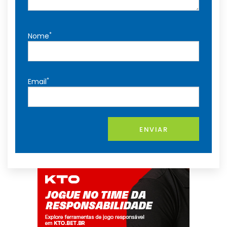
*
Nome
*
Email
ENVIAR