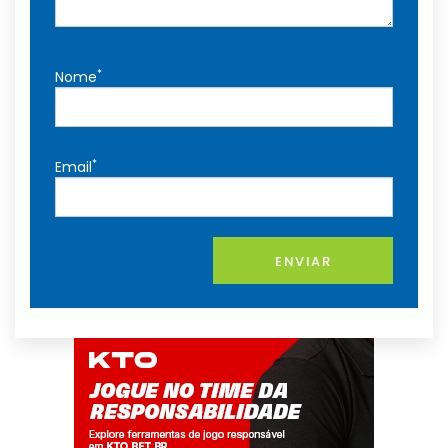
*
Nome
*
Email
ENVIAR