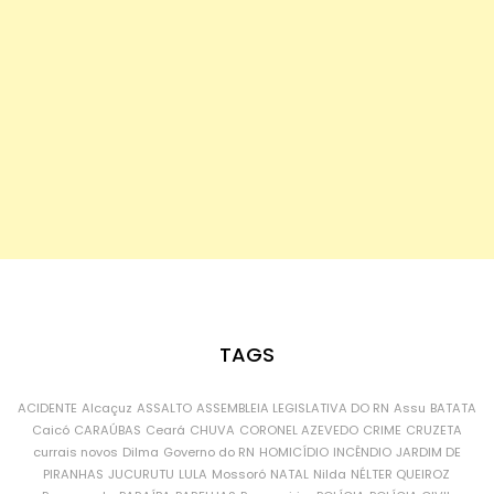
TAGS
ACIDENTE
Alcaçuz
ASSALTO
ASSEMBLEIA LEGISLATIVA DO RN
Assu
BATATA
Caicó
CARAÚBAS
Ceará
CHUVA
CORONEL AZEVEDO
CRIME
CRUZETA
currais novos
Dilma
Governo do RN
HOMICÍDIO
INCÊNDIO
JARDIM DE
PIRANHAS
JUCURUTU
LULA
Mossoró
NATAL
Nilda
NÉLTER QUEIROZ