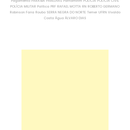
Pagamento
PARAÍBA
PARELHAS
Parnamirim
POLÍCIA
POLÍCIA CIVIL
POLÍCIA MILITAR
Política
PRF
RAFAEL MOTTA
RN
ROBERTO GERMANO
Robinson Faria
Roubo
SERRA NEGRA DO NORTE
Temer
UFRN
Vivaldo
Costa
Água
ÁLVARO DIAS