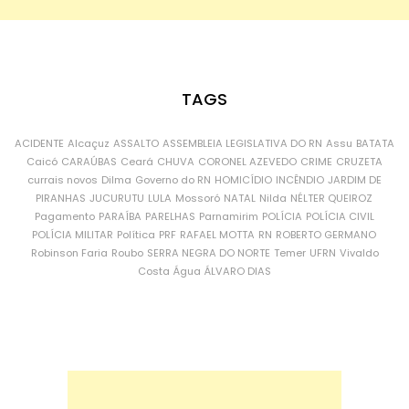
TAGS
ACIDENTE
Alcaçuz
ASSALTO
ASSEMBLEIA LEGISLATIVA DO RN
Assu
BATATA
Caicó
CARAÚBAS
Ceará
CHUVA
CORONEL AZEVEDO
CRIME
CRUZETA
currais novos
Dilma
Governo do RN
HOMICÍDIO
INCÊNDIO
JARDIM DE
PIRANHAS
JUCURUTU
LULA
Mossoró
NATAL
Nilda
NÉLTER QUEIROZ
Pagamento
PARAÍBA
PARELHAS
Parnamirim
POLÍCIA
POLÍCIA CIVIL
POLÍCIA MILITAR
Política
PRF
RAFAEL MOTTA
RN
ROBERTO GERMANO
Robinson Faria
Roubo
SERRA NEGRA DO NORTE
Temer
UFRN
Vivaldo
Costa
Água
ÁLVARO DIAS