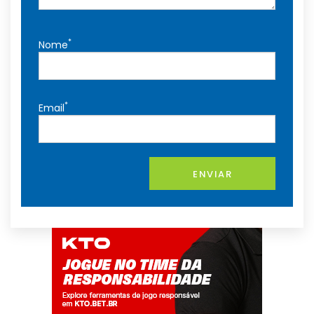
*
Nome
*
Email
ENVIAR