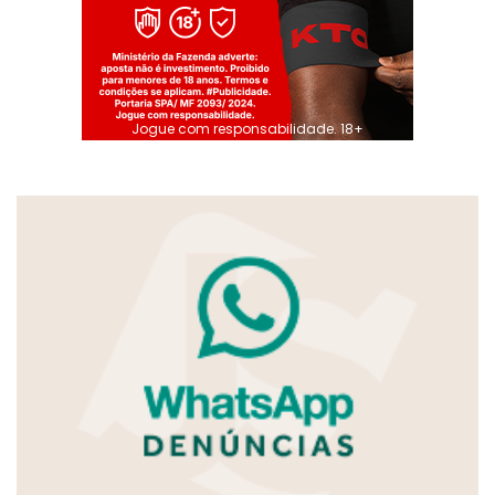
Jogue com responsabilidade. 18+