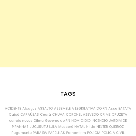
TAGS
ACIDENTE
Alcaçuz
ASSALTO
ASSEMBLEIA LEGISLATIVA DO RN
Assu
BATATA
Caicó
CARAÚBAS
Ceará
CHUVA
CORONEL AZEVEDO
CRIME
CRUZETA
currais novos
Dilma
Governo do RN
HOMICÍDIO
INCÊNDIO
JARDIM DE
PIRANHAS
JUCURUTU
LULA
Mossoró
NATAL
Nilda
NÉLTER QUEIROZ
Pagamento
PARAÍBA
PARELHAS
Parnamirim
POLÍCIA
POLÍCIA CIVIL