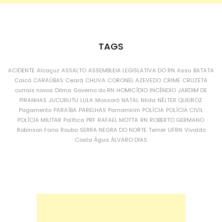
TAGS
ACIDENTE
Alcaçuz
ASSALTO
ASSEMBLEIA LEGISLATIVA DO RN
Assu
BATATA
Caicó
CARAÚBAS
Ceará
CHUVA
CORONEL AZEVEDO
CRIME
CRUZETA
currais novos
Dilma
Governo do RN
HOMICÍDIO
INCÊNDIO
JARDIM DE
PIRANHAS
JUCURUTU
LULA
Mossoró
NATAL
Nilda
NÉLTER QUEIROZ
Pagamento
PARAÍBA
PARELHAS
Parnamirim
POLÍCIA
POLÍCIA CIVIL
POLÍCIA MILITAR
Política
PRF
RAFAEL MOTTA
RN
ROBERTO GERMANO
Robinson Faria
Roubo
SERRA NEGRA DO NORTE
Temer
UFRN
Vivaldo
Costa
Água
ÁLVARO DIAS