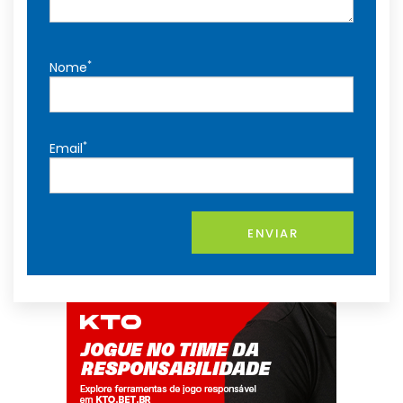
*
Nome
*
Email
ENVIAR