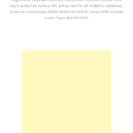
Pagamento
PARAÍBA
PARELHAS
Parnamirim
POLÍCIA
POLÍCIA CIVIL
POLÍCIA MILITAR
Política
PRF
RAFAEL MOTTA
RN
ROBERTO GERMANO
Robinson Faria
Roubo
SERRA NEGRA DO NORTE
Temer
UFRN
Vivaldo
Costa
Água
ÁLVARO DIAS