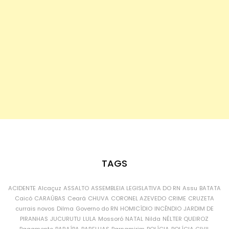
TAGS
ACIDENTE
Alcaçuz
ASSALTO
ASSEMBLEIA LEGISLATIVA DO RN
Assu
BATATA
Caicó
CARAÚBAS
Ceará
CHUVA
CORONEL AZEVEDO
CRIME
CRUZETA
currais novos
Dilma
Governo do RN
HOMICÍDIO
INCÊNDIO
JARDIM DE
PIRANHAS
JUCURUTU
LULA
Mossoró
NATAL
Nilda
NÉLTER QUEIROZ