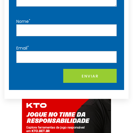
*
Nome
*
Email
ENVIAR