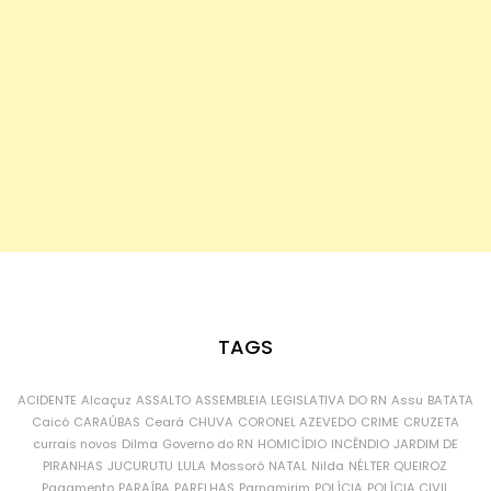
TAGS
ACIDENTE
Alcaçuz
ASSALTO
ASSEMBLEIA LEGISLATIVA DO RN
Assu
BATATA
Caicó
CARAÚBAS
Ceará
CHUVA
CORONEL AZEVEDO
CRIME
CRUZETA
currais novos
Dilma
Governo do RN
HOMICÍDIO
INCÊNDIO
JARDIM DE
PIRANHAS
JUCURUTU
LULA
Mossoró
NATAL
Nilda
NÉLTER QUEIROZ
Pagamento
PARAÍBA
PARELHAS
Parnamirim
POLÍCIA
POLÍCIA CIVIL