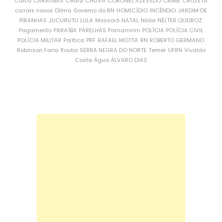
Caicó
CARAÚBAS
Ceará
CHUVA
CORONEL AZEVEDO
CRIME
CRUZETA
currais novos
Dilma
Governo do RN
HOMICÍDIO
INCÊNDIO
JARDIM DE
PIRANHAS
JUCURUTU
LULA
Mossoró
NATAL
Nilda
NÉLTER QUEIROZ
Pagamento
PARAÍBA
PARELHAS
Parnamirim
POLÍCIA
POLÍCIA CIVIL
POLÍCIA MILITAR
Política
PRF
RAFAEL MOTTA
RN
ROBERTO GERMANO
Robinson Faria
Roubo
SERRA NEGRA DO NORTE
Temer
UFRN
Vivaldo
Costa
Água
ÁLVARO DIAS