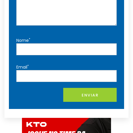
*
Nome
*
Email
ENVIAR