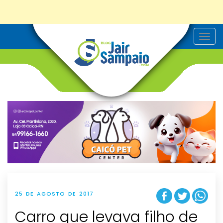
T
o
g
g
l
e
n
a
v
i
g
a
t
i
o
n
25 DE AGOSTO DE 2017
Carro que levava filho de