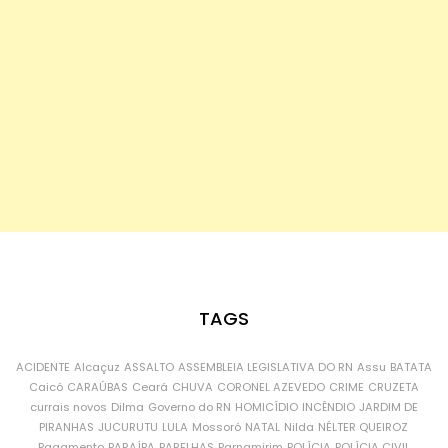
TAGS
ACIDENTE
Alcaçuz
ASSALTO
ASSEMBLEIA LEGISLATIVA DO RN
Assu
BATATA
Caicó
CARAÚBAS
Ceará
CHUVA
CORONEL AZEVEDO
CRIME
CRUZETA
currais novos
Dilma
Governo do RN
HOMICÍDIO
INCÊNDIO
JARDIM DE
PIRANHAS
JUCURUTU
LULA
Mossoró
NATAL
Nilda
NÉLTER QUEIROZ
Pagamento
PARAÍBA
PARELHAS
Parnamirim
POLÍCIA
POLÍCIA CIVIL