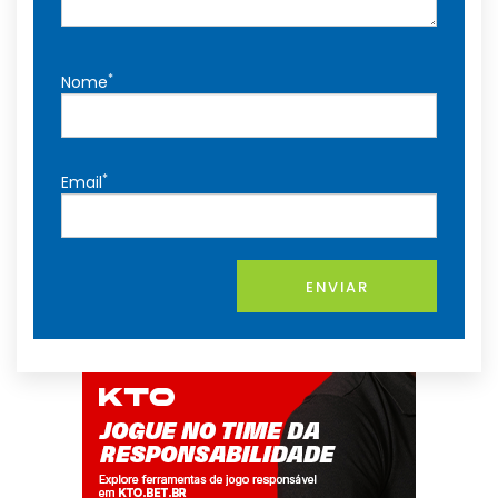
*
Nome
*
Email
ENVIAR