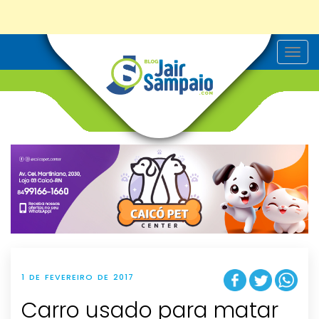
T
o
g
g
l
e
n
a
v
i
g
a
t
i
o
n
1 DE FEVEREIRO DE 2017
Carro usado para matar