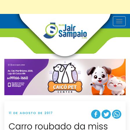
T
o
g
g
l
e
n
a
v
i
g
a
t
i
o
n
11 DE AGOSTO DE 2017
Carro roubado da miss