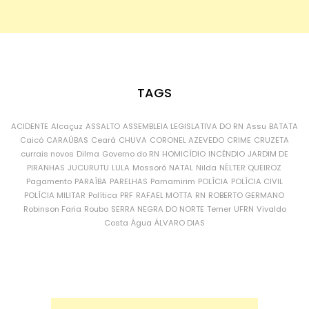
TAGS
ACIDENTE
Alcaçuz
ASSALTO
ASSEMBLEIA LEGISLATIVA DO RN
Assu
BATATA
Caicó
CARAÚBAS
Ceará
CHUVA
CORONEL AZEVEDO
CRIME
CRUZETA
currais novos
Dilma
Governo do RN
HOMICÍDIO
INCÊNDIO
JARDIM DE
PIRANHAS
JUCURUTU
LULA
Mossoró
NATAL
Nilda
NÉLTER QUEIROZ
Pagamento
PARAÍBA
PARELHAS
Parnamirim
POLÍCIA
POLÍCIA CIVIL
POLÍCIA MILITAR
Política
PRF
RAFAEL MOTTA
RN
ROBERTO GERMANO
Robinson Faria
Roubo
SERRA NEGRA DO NORTE
Temer
UFRN
Vivaldo
Costa
Água
ÁLVARO DIAS