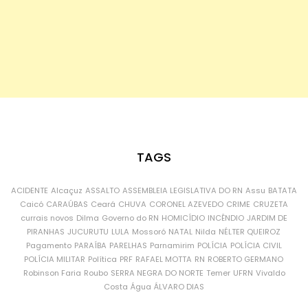
TAGS
ACIDENTE
Alcaçuz
ASSALTO
ASSEMBLEIA LEGISLATIVA DO RN
Assu
BATATA
Caicó
CARAÚBAS
Ceará
CHUVA
CORONEL AZEVEDO
CRIME
CRUZETA
currais novos
Dilma
Governo do RN
HOMICÍDIO
INCÊNDIO
JARDIM DE
PIRANHAS
JUCURUTU
LULA
Mossoró
NATAL
Nilda
NÉLTER QUEIROZ
Pagamento
PARAÍBA
PARELHAS
Parnamirim
POLÍCIA
POLÍCIA CIVIL
POLÍCIA MILITAR
Política
PRF
RAFAEL MOTTA
RN
ROBERTO GERMANO
Robinson Faria
Roubo
SERRA NEGRA DO NORTE
Temer
UFRN
Vivaldo
Costa
Água
ÁLVARO DIAS