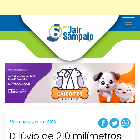
T
o
g
g
l
e
n
a
v
i
g
a
t
i
o
n
30 DE MARÇO DE 2016
Dilúvio de 210 milímetros