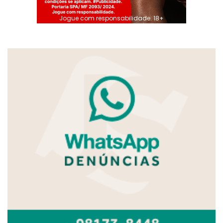
Jogue com responsabilidade. 18+