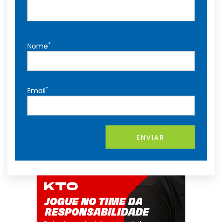
*
Nome
*
Email
ENVIAR