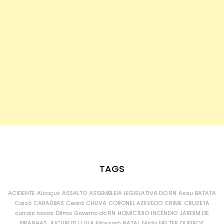
TAGS
ACIDENTE
Alcaçuz
ASSALTO
ASSEMBLEIA LEGISLATIVA DO RN
Assu
BATATA
Caicó
CARAÚBAS
Ceará
CHUVA
CORONEL AZEVEDO
CRIME
CRUZETA
currais novos
Dilma
Governo do RN
HOMICÍDIO
INCÊNDIO
JARDIM DE
PIRANHAS
JUCURUTU
LULA
Mossoró
NATAL
Nilda
NÉLTER QUEIROZ