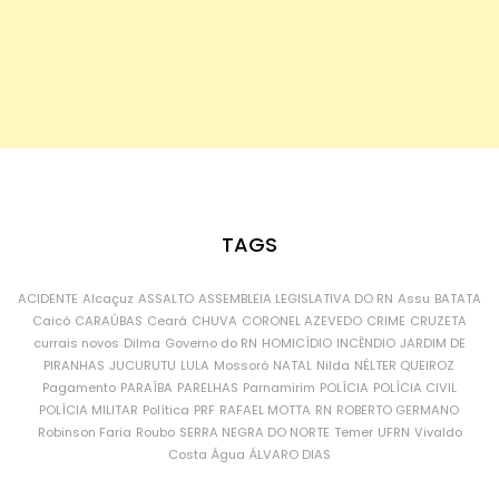
TAGS
ACIDENTE
Alcaçuz
ASSALTO
ASSEMBLEIA LEGISLATIVA DO RN
Assu
BATATA
Caicó
CARAÚBAS
Ceará
CHUVA
CORONEL AZEVEDO
CRIME
CRUZETA
currais novos
Dilma
Governo do RN
HOMICÍDIO
INCÊNDIO
JARDIM DE
PIRANHAS
JUCURUTU
LULA
Mossoró
NATAL
Nilda
NÉLTER QUEIROZ
Pagamento
PARAÍBA
PARELHAS
Parnamirim
POLÍCIA
POLÍCIA CIVIL
POLÍCIA MILITAR
Política
PRF
RAFAEL MOTTA
RN
ROBERTO GERMANO
Robinson Faria
Roubo
SERRA NEGRA DO NORTE
Temer
UFRN
Vivaldo
Costa
Água
ÁLVARO DIAS