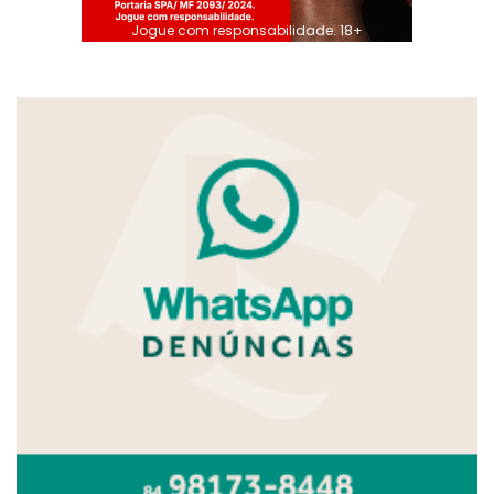
Jogue com responsabilidade. 18+