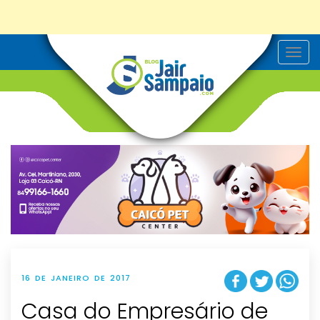
T
o
g
g
l
e
n
a
v
i
g
a
t
i
o
n
16 DE JANEIRO DE 2017
Casa do Empresário de