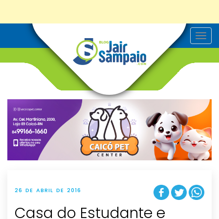
T
o
g
g
l
e
n
a
v
i
g
a
t
i
o
n
26 DE ABRIL DE 2016
Casa do Estudante e