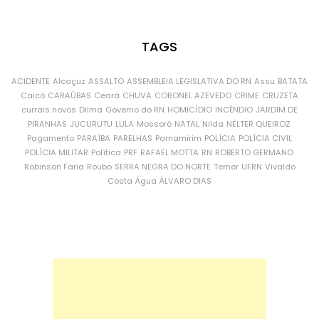
TAGS
ACIDENTE
Alcaçuz
ASSALTO
ASSEMBLEIA LEGISLATIVA DO RN
Assu
BATATA
Caicó
CARAÚBAS
Ceará
CHUVA
CORONEL AZEVEDO
CRIME
CRUZETA
currais novos
Dilma
Governo do RN
HOMICÍDIO
INCÊNDIO
JARDIM DE
PIRANHAS
JUCURUTU
LULA
Mossoró
NATAL
Nilda
NÉLTER QUEIROZ
Pagamento
PARAÍBA
PARELHAS
Parnamirim
POLÍCIA
POLÍCIA CIVIL
POLÍCIA MILITAR
Política
PRF
RAFAEL MOTTA
RN
ROBERTO GERMANO
Robinson Faria
Roubo
SERRA NEGRA DO NORTE
Temer
UFRN
Vivaldo
Costa
Água
ÁLVARO DIAS