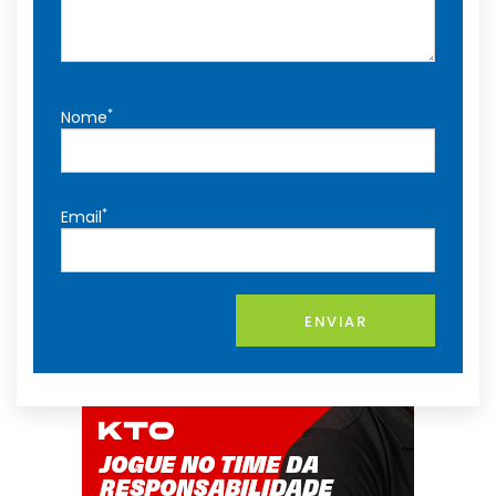
*
Nome
*
Email
ENVIAR