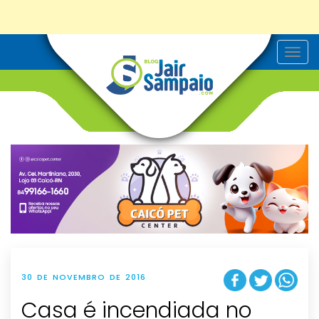
T
o
g
g
l
e
n
a
v
i
g
a
t
i
o
n
30 DE NOVEMBRO DE 2016
Casa é incendiada no