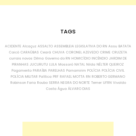
TAGS
ACIDENTE
Alcaçuz
ASSALTO
ASSEMBLEIA LEGISLATIVA DO RN
Assu
BATATA
Caicó
CARAÚBAS
Ceará
CHUVA
CORONEL AZEVEDO
CRIME
CRUZETA
currais novos
Dilma
Governo do RN
HOMICÍDIO
INCÊNDIO
JARDIM DE
PIRANHAS
JUCURUTU
LULA
Mossoró
NATAL
Nilda
NÉLTER QUEIROZ
Pagamento
PARAÍBA
PARELHAS
Parnamirim
POLÍCIA
POLÍCIA CIVIL
POLÍCIA MILITAR
Política
PRF
RAFAEL MOTTA
RN
ROBERTO GERMANO
Robinson Faria
Roubo
SERRA NEGRA DO NORTE
Temer
UFRN
Vivaldo
Costa
Água
ÁLVARO DIAS