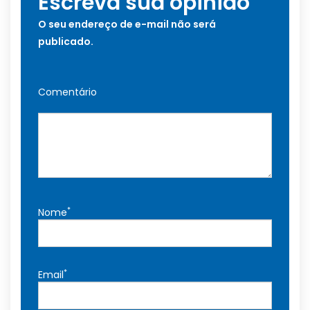
Escreva sua opinião
O seu endereço de e-mail não será
publicado.
Comentário
*
Nome
*
Email