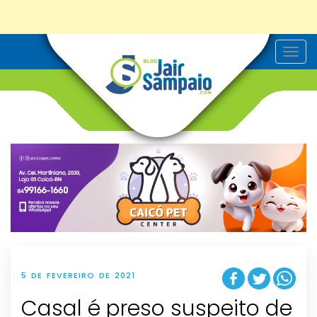
T
o
g
g
l
e
n
a
v
i
g
a
t
i
o
n
5 DE FEVEREIRO DE 2021
Casal é preso suspeito de