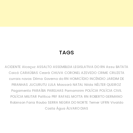
TAGS
ACIDENTE
Alcaçuz
ASSALTO
ASSEMBLEIA LEGISLATIVA DO RN
Assu
BATATA
Caicó
CARAÚBAS
Ceará
CHUVA
CORONEL AZEVEDO
CRIME
CRUZETA
currais novos
Dilma
Governo do RN
HOMICÍDIO
INCÊNDIO
JARDIM DE
PIRANHAS
JUCURUTU
LULA
Mossoró
NATAL
Nilda
NÉLTER QUEIROZ
Pagamento
PARAÍBA
PARELHAS
Parnamirim
POLÍCIA
POLÍCIA CIVIL
POLÍCIA MILITAR
Política
PRF
RAFAEL MOTTA
RN
ROBERTO GERMANO
Robinson Faria
Roubo
SERRA NEGRA DO NORTE
Temer
UFRN
Vivaldo
Costa
Água
ÁLVARO DIAS