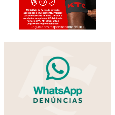
Jogue com responsabilidade. 18+