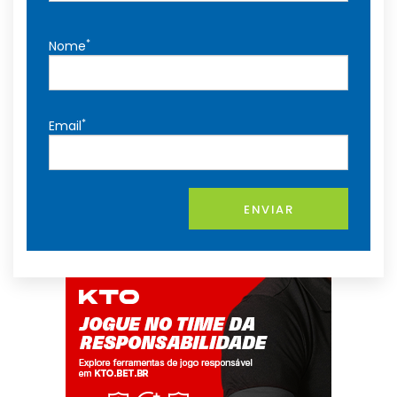
*
Nome
*
Email
ENVIAR