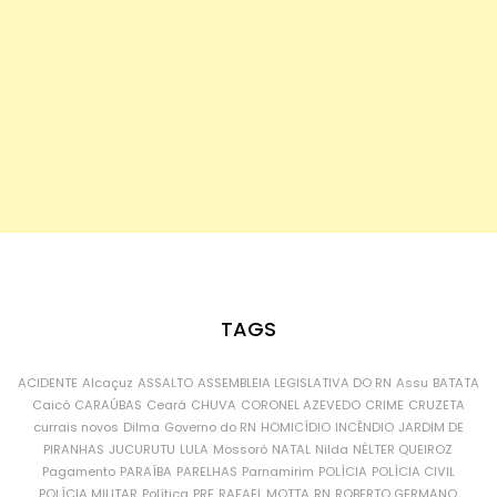
TAGS
ACIDENTE
Alcaçuz
ASSALTO
ASSEMBLEIA LEGISLATIVA DO RN
Assu
BATATA
Caicó
CARAÚBAS
Ceará
CHUVA
CORONEL AZEVEDO
CRIME
CRUZETA
currais novos
Dilma
Governo do RN
HOMICÍDIO
INCÊNDIO
JARDIM DE
PIRANHAS
JUCURUTU
LULA
Mossoró
NATAL
Nilda
NÉLTER QUEIROZ
Pagamento
PARAÍBA
PARELHAS
Parnamirim
POLÍCIA
POLÍCIA CIVIL
POLÍCIA MILITAR
Política
PRF
RAFAEL MOTTA
RN
ROBERTO GERMANO