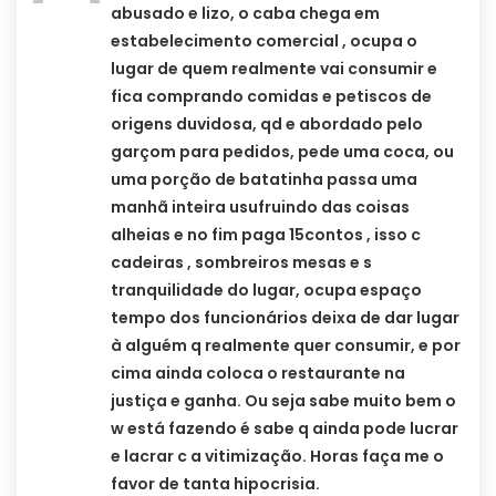
abusado e lizo, o caba chega em
estabelecimento comercial , ocupa o
lugar de quem realmente vai consumir e
fica comprando comidas e petiscos de
origens duvidosa, qd e abordado pelo
garçom para pedidos, pede uma coca, ou
uma porção de batatinha passa uma
manhã inteira usufruindo das coisas
alheias e no fim paga 15contos , isso c
cadeiras , sombreiros mesas e s
tranquilidade do lugar, ocupa espaço
tempo dos funcionários deixa de dar lugar
à alguém q realmente quer consumir, e por
cima ainda coloca o restaurante na
justiça e ganha. Ou seja sabe muito bem o
w está fazendo é sabe q ainda pode lucrar
e lacrar c a vitimização. Horas faça me o
favor de tanta hipocrisia.