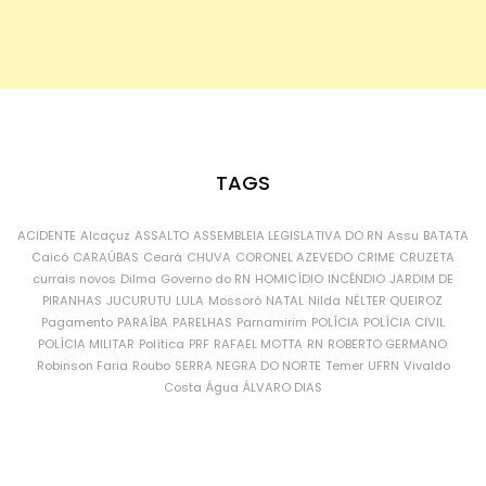
TAGS
ACIDENTE
Alcaçuz
ASSALTO
ASSEMBLEIA LEGISLATIVA DO RN
Assu
BATATA
Caicó
CARAÚBAS
Ceará
CHUVA
CORONEL AZEVEDO
CRIME
CRUZETA
currais novos
Dilma
Governo do RN
HOMICÍDIO
INCÊNDIO
JARDIM DE
PIRANHAS
JUCURUTU
LULA
Mossoró
NATAL
Nilda
NÉLTER QUEIROZ
Pagamento
PARAÍBA
PARELHAS
Parnamirim
POLÍCIA
POLÍCIA CIVIL
POLÍCIA MILITAR
Política
PRF
RAFAEL MOTTA
RN
ROBERTO GERMANO
Robinson Faria
Roubo
SERRA NEGRA DO NORTE
Temer
UFRN
Vivaldo
Costa
Água
ÁLVARO DIAS