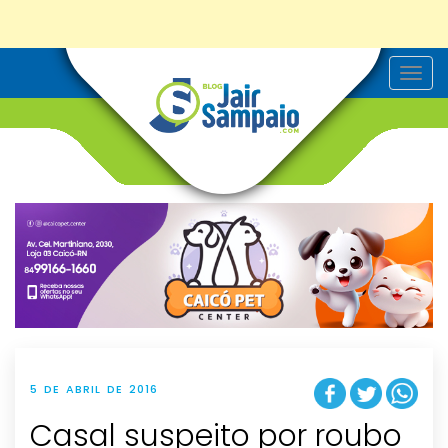
T
o
g
g
l
e
n
a
v
i
g
a
t
i
o
n
5 DE ABRIL DE 2016
Casal suspeito por roubo