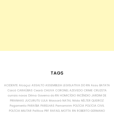
TAGS
ACIDENTE
Alcaçuz
ASSALTO
ASSEMBLEIA LEGISLATIVA DO RN
Assu
BATATA
Caicó
CARAÚBAS
Ceará
CHUVA
CORONEL AZEVEDO
CRIME
CRUZETA
currais novos
Dilma
Governo do RN
HOMICÍDIO
INCÊNDIO
JARDIM DE
PIRANHAS
JUCURUTU
LULA
Mossoró
NATAL
Nilda
NÉLTER QUEIROZ
Pagamento
PARAÍBA
PARELHAS
Parnamirim
POLÍCIA
POLÍCIA CIVIL
POLÍCIA MILITAR
Política
PRF
RAFAEL MOTTA
RN
ROBERTO GERMANO