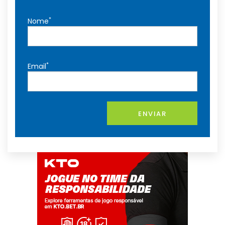
*
Nome
*
Email
ENVIAR