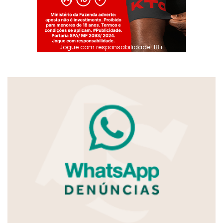
Jogue com responsabilidade. 18+