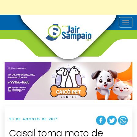
T
o
g
g
l
e
n
a
v
i
g
a
t
i
o
n
23 DE AGOSTO DE 2017
Casal toma moto de