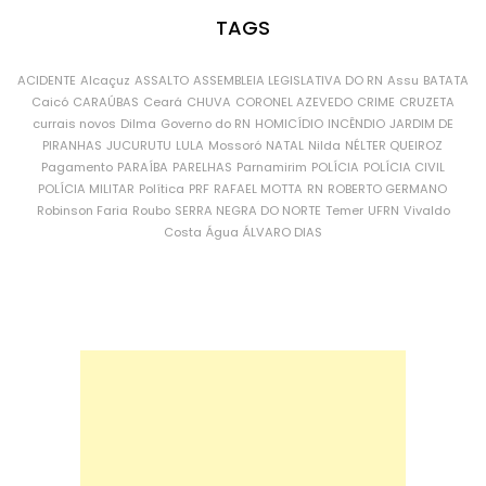
TAGS
ACIDENTE
Alcaçuz
ASSALTO
ASSEMBLEIA LEGISLATIVA DO RN
Assu
BATATA
Caicó
CARAÚBAS
Ceará
CHUVA
CORONEL AZEVEDO
CRIME
CRUZETA
currais novos
Dilma
Governo do RN
HOMICÍDIO
INCÊNDIO
JARDIM DE
PIRANHAS
JUCURUTU
LULA
Mossoró
NATAL
Nilda
NÉLTER QUEIROZ
Pagamento
PARAÍBA
PARELHAS
Parnamirim
POLÍCIA
POLÍCIA CIVIL
POLÍCIA MILITAR
Política
PRF
RAFAEL MOTTA
RN
ROBERTO GERMANO
Robinson Faria
Roubo
SERRA NEGRA DO NORTE
Temer
UFRN
Vivaldo
Costa
Água
ÁLVARO DIAS