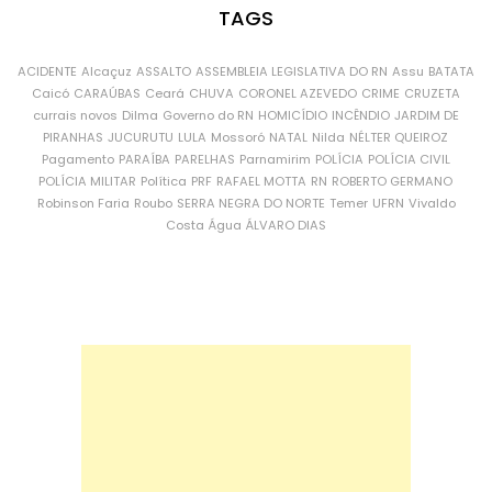
TAGS
ACIDENTE
Alcaçuz
ASSALTO
ASSEMBLEIA LEGISLATIVA DO RN
Assu
BATATA
Caicó
CARAÚBAS
Ceará
CHUVA
CORONEL AZEVEDO
CRIME
CRUZETA
currais novos
Dilma
Governo do RN
HOMICÍDIO
INCÊNDIO
JARDIM DE
PIRANHAS
JUCURUTU
LULA
Mossoró
NATAL
Nilda
NÉLTER QUEIROZ
Pagamento
PARAÍBA
PARELHAS
Parnamirim
POLÍCIA
POLÍCIA CIVIL
POLÍCIA MILITAR
Política
PRF
RAFAEL MOTTA
RN
ROBERTO GERMANO
Robinson Faria
Roubo
SERRA NEGRA DO NORTE
Temer
UFRN
Vivaldo
Costa
Água
ÁLVARO DIAS