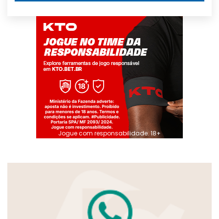
Jogue com responsabilidade. 18+