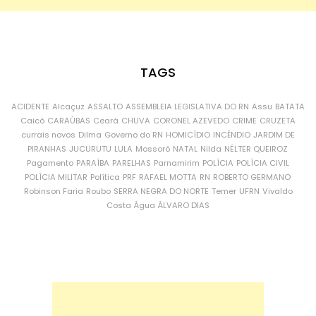
TAGS
ACIDENTE
Alcaçuz
ASSALTO
ASSEMBLEIA LEGISLATIVA DO RN
Assu
BATATA
Caicó
CARAÚBAS
Ceará
CHUVA
CORONEL AZEVEDO
CRIME
CRUZETA
currais novos
Dilma
Governo do RN
HOMICÍDIO
INCÊNDIO
JARDIM DE
PIRANHAS
JUCURUTU
LULA
Mossoró
NATAL
Nilda
NÉLTER QUEIROZ
Pagamento
PARAÍBA
PARELHAS
Parnamirim
POLÍCIA
POLÍCIA CIVIL
POLÍCIA MILITAR
Política
PRF
RAFAEL MOTTA
RN
ROBERTO GERMANO
Robinson Faria
Roubo
SERRA NEGRA DO NORTE
Temer
UFRN
Vivaldo
Costa
Água
ÁLVARO DIAS