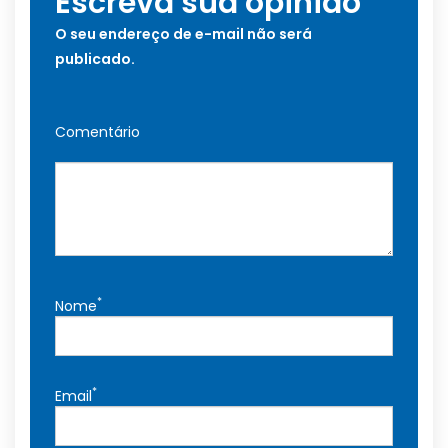
Escreva sua opinião
O seu endereço de e-mail não será
publicado.
Comentário
*
Nome
*
Email