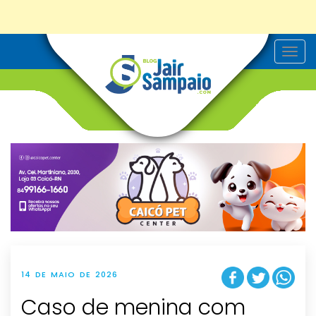
T
o
g
g
l
e
n
a
v
i
g
a
t
i
o
n
14 DE MAIO DE 2026
Caso de menina com