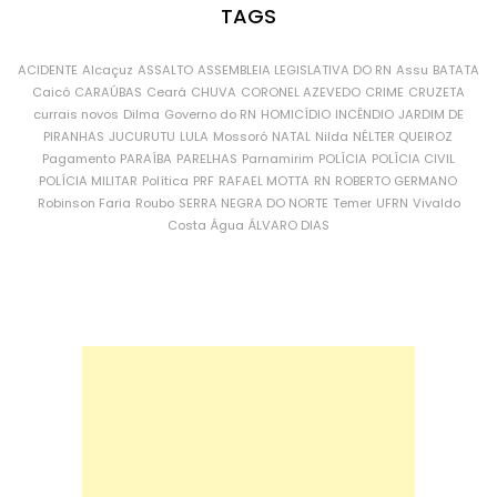
TAGS
ACIDENTE
Alcaçuz
ASSALTO
ASSEMBLEIA LEGISLATIVA DO RN
Assu
BATATA
Caicó
CARAÚBAS
Ceará
CHUVA
CORONEL AZEVEDO
CRIME
CRUZETA
currais novos
Dilma
Governo do RN
HOMICÍDIO
INCÊNDIO
JARDIM DE
PIRANHAS
JUCURUTU
LULA
Mossoró
NATAL
Nilda
NÉLTER QUEIROZ
Pagamento
PARAÍBA
PARELHAS
Parnamirim
POLÍCIA
POLÍCIA CIVIL
POLÍCIA MILITAR
Política
PRF
RAFAEL MOTTA
RN
ROBERTO GERMANO
Robinson Faria
Roubo
SERRA NEGRA DO NORTE
Temer
UFRN
Vivaldo
Costa
Água
ÁLVARO DIAS