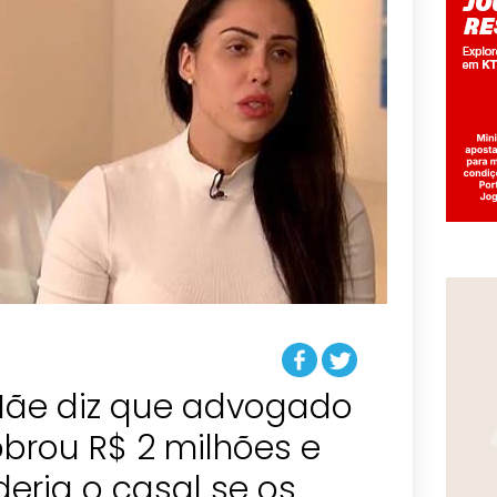
Mãe diz que advogado
obrou R$ 2 milhões e
eria o casal se os