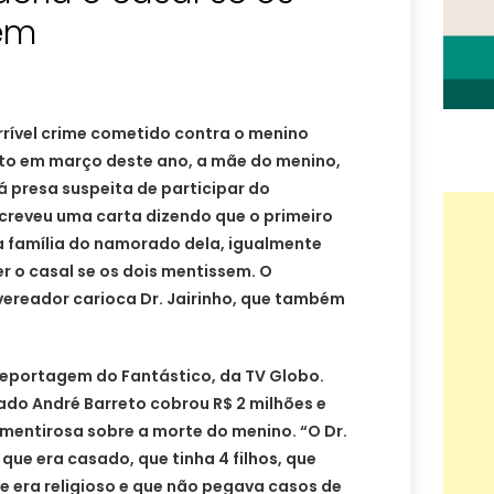
em
rrível crime cometido contra o menino
rto em março deste ano, a mãe do menino,
 presa suspeita de participar do
screveu uma carta dizendo que o primeiro
 família do namorado dela, igualmente
er o casal se os dois mentissem. O
ereador carioca Dr. Jairinho, que também
 reportagem do Fantástico, da TV Globo.
o André Barreto cobrou R$ 2 milhões e
mentirosa sobre a morte do menino. “O Dr.
que era casado, que tinha 4 filhos, que
e era religioso e que não pegava casos de