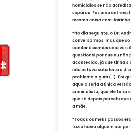
homicídios se não acredita
separou. Fez uma entrevista
mesma coisa com Jairinho 
“No dia seguinte, o Dr. And
conversarmos, mas que só 
combinássemos uma versão
questionei por que eu não 
acontecido, já que tinha s
não estava satisfeita e dis
problema algum (…). Foi qu
aquela seria a única versão
criminalista, que ele teria
que só depois percebi que 
a mãe.
“Todos os meus passos era
fazia havia alguém por pe