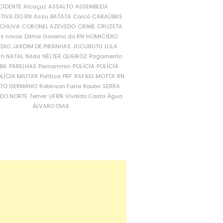
CIDENTE
Alcaçuz
ASSALTO
ASSEMBLEIA
ATIVA DO RN
Assu
BATATA
Caicó
CARAÚBAS
CHUVA
CORONEL AZEVEDO
CRIME
CRUZETA
is novos
Dilma
Governo do RN
HOMICÍDIO
NDIO
JARDIM DE PIRANHAS
JUCURUTU
LULA
ró
NATAL
Nilda
NÉLTER QUEIROZ
Pagamento
ÍBA
PARELHAS
Parnamirim
POLÍCIA
POLÍCIA
LÍCIA MILITAR
Política
PRF
RAFAEL MOTTA
RN
RTO GERMANO
Robinson Faria
Roubo
SERRA
DO NORTE
Temer
UFRN
Vivaldo Costa
Água
ÁLVARO DIAS