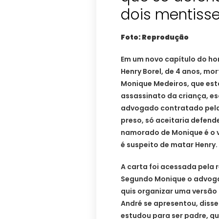
dois mentiss
Foto: Reprodução
Em um novo capítulo do ho
Henry Borel, de 4 anos, mo
Monique Medeiros, que está
assassinato da criança, e
advogado contratado pela
preso, só aceitaria defend
namorado de Monique é o v
é suspeito de matar Henry.
A carta foi acessada pela
Segundo Monique o advogad
quis organizar uma versão 
André se apresentou, disse 
estudou para ser padre, qu