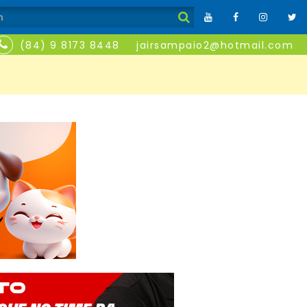
(84) 9 8173 8448
jairsampaio2@hotmail.com