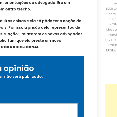
am orientações do advogado. Era um
A
LEGISL
em outro trecho.
Ceará
curra
muitas coisas e ela só pôde ter a noção da
INCÊ
is. Por isso a prisão dela representou de
Mosso
 situação”, relataram os novos advogados
PARA
CIVIL
PO
olicitam que ela preste um novo
ROBE
.
POR RADIO JORNAL
NEGRA 
a opinião
il não será publicado.