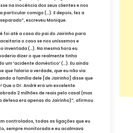
sse na inocência dos seus clientes e nos
 particular comigo (…). E depois, fez a
separado”, escreveu Monique.
ré foi até a casa do pai do Jairinho para
aceitaria o caso se nos uníssemos e
 inventada (…). Na mesma hora eu
poderia dizer o que realmente tinha
ido um ‘acidente doméstico’ (…). Eu ainda
se que falaria a verdade, que eu não via
ando a família dele [de Jairinho] disse que
! Que o Dr. André era um excelente
 cobrado 2 milhões de reais pelo casal (mas
a defesa era apenas do Jairinho)”, afirmou
m controlados, todas as ligações que eu
rto, sempre monitorada e eu acalmava