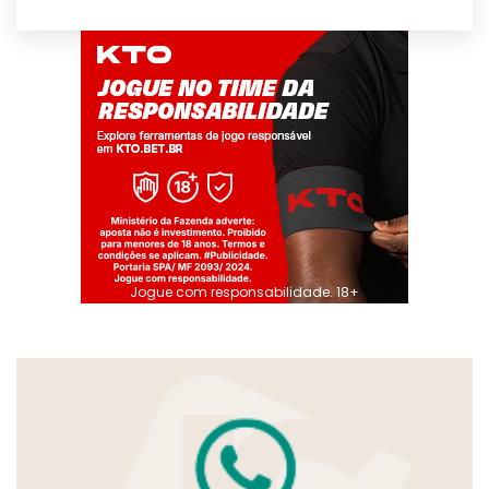
Jogue com responsabilidade. 18+