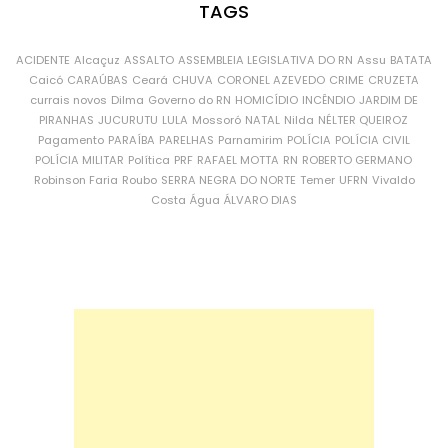
TAGS
ACIDENTE
Alcaçuz
ASSALTO
ASSEMBLEIA LEGISLATIVA DO RN
Assu
BATATA
Caicó
CARAÚBAS
Ceará
CHUVA
CORONEL AZEVEDO
CRIME
CRUZETA
currais novos
Dilma
Governo do RN
HOMICÍDIO
INCÊNDIO
JARDIM DE
PIRANHAS
JUCURUTU
LULA
Mossoró
NATAL
Nilda
NÉLTER QUEIROZ
Pagamento
PARAÍBA
PARELHAS
Parnamirim
POLÍCIA
POLÍCIA CIVIL
POLÍCIA MILITAR
Política
PRF
RAFAEL MOTTA
RN
ROBERTO GERMANO
Robinson Faria
Roubo
SERRA NEGRA DO NORTE
Temer
UFRN
Vivaldo
Costa
Água
ÁLVARO DIAS