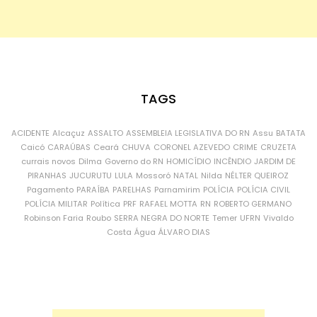
TAGS
ACIDENTE
Alcaçuz
ASSALTO
ASSEMBLEIA LEGISLATIVA DO RN
Assu
BATATA
Caicó
CARAÚBAS
Ceará
CHUVA
CORONEL AZEVEDO
CRIME
CRUZETA
currais novos
Dilma
Governo do RN
HOMICÍDIO
INCÊNDIO
JARDIM DE
PIRANHAS
JUCURUTU
LULA
Mossoró
NATAL
Nilda
NÉLTER QUEIROZ
Pagamento
PARAÍBA
PARELHAS
Parnamirim
POLÍCIA
POLÍCIA CIVIL
POLÍCIA MILITAR
Política
PRF
RAFAEL MOTTA
RN
ROBERTO GERMANO
Robinson Faria
Roubo
SERRA NEGRA DO NORTE
Temer
UFRN
Vivaldo
Costa
Água
ÁLVARO DIAS