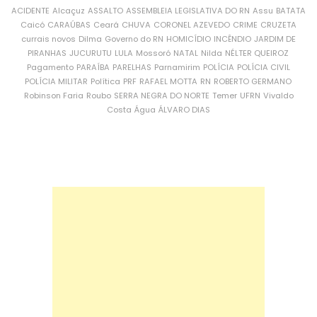
ACIDENTE
Alcaçuz
ASSALTO
ASSEMBLEIA LEGISLATIVA DO RN
Assu
BATATA
Caicó
CARAÚBAS
Ceará
CHUVA
CORONEL AZEVEDO
CRIME
CRUZETA
currais novos
Dilma
Governo do RN
HOMICÍDIO
INCÊNDIO
JARDIM DE
PIRANHAS
JUCURUTU
LULA
Mossoró
NATAL
Nilda
NÉLTER QUEIROZ
Pagamento
PARAÍBA
PARELHAS
Parnamirim
POLÍCIA
POLÍCIA CIVIL
POLÍCIA MILITAR
Política
PRF
RAFAEL MOTTA
RN
ROBERTO GERMANO
Robinson Faria
Roubo
SERRA NEGRA DO NORTE
Temer
UFRN
Vivaldo
Costa
Água
ÁLVARO DIAS