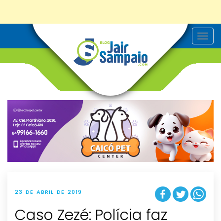
T
o
g
g
l
e
n
a
v
i
g
a
t
i
o
n
23 DE ABRIL DE 2019
Caso Zezé: Polícia faz