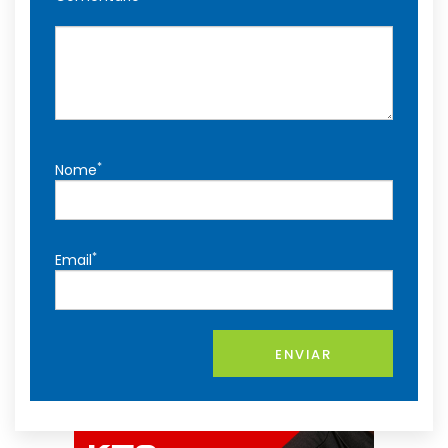
*
Nome
*
Email
ENVIAR