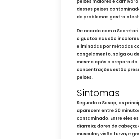
peixes maiores e carnívo
desses peixes contaminado
de problemas gastrointesti
De acordo com a Secretari
ciguatoxinas são incolores
eliminadas por métodos c
congelamento, salga ou d
mesmo após o preparo do p
concentrações estão prese
peixes.
Sintomas
Segundo a Sesap, os princi
aparecem entre 30 minutos
contaminado. Entre eles es
diarreia; dores de cabeça; 
muscular; visão turva; e g