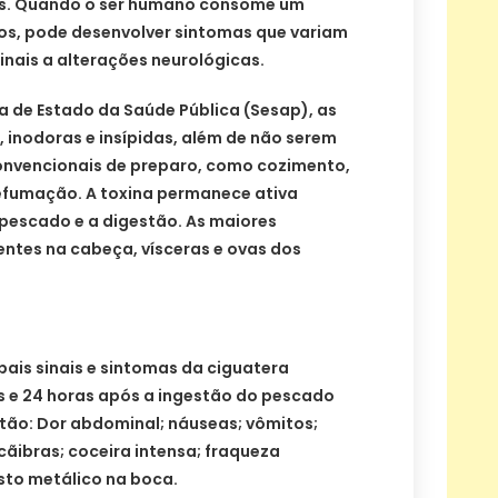
ros. Quando o ser humano consome um
s, pode desenvolver sintomas que variam
nais a alterações neurológicas.
a de Estado da Saúde Pública (Sesap), as
, inodoras e insípidas, além de não serem
onvencionais de preparo, como cozimento,
efumação. A toxina permanece ativa
escado e a digestão. As maiores
ntes na cabeça, vísceras e ovas dos
pais sinais e sintomas da ciguatera
 e 24 horas após a ingestão do pescado
tão: Dor abdominal; náuseas; vômitos;
cãibras; coceira intensa; fraqueza
osto metálico na boca.