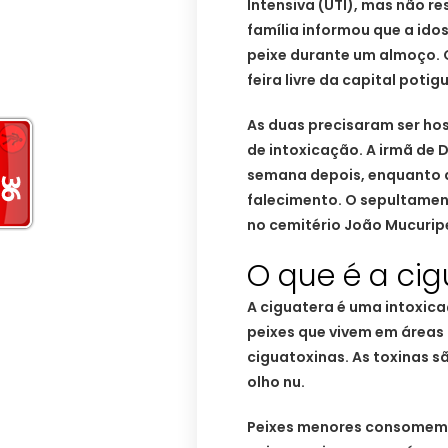
Intensiva (UTI), mas não r
família informou que a id
peixe durante um almoço. 
feira livre da capital potig
As duas precisaram ser ho
de intoxicação. A irmã de
semana depois, enquanto 
falecimento. O sepultamen
no cemitério João Mucuripe
O que é a cig
A ciguatera é uma intoxic
peixes que vivem em áreas 
ciguatoxinas. As toxinas s
olho nu.
Peixes menores consomem e