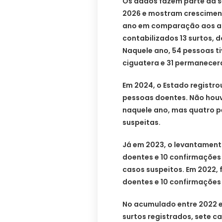
Os dados fazem parte da sé
2026 e mostram cresciment
ano em comparação aos ant
contabilizados 13 surtos, 
Naquele ano, 54 pessoas t
ciguatera e 31 permanece
Em 2024, o Estado registro
pessoas doentes. Não houv
naquele ano, mas quatro p
suspeitas.
Já em 2023, o levantamento
doentes e 10 confirmações 
casos suspeitos. Em 2022, 
doentes e 10 confirmações 
No acumulado entre 2022 e
surtos registrados, sete c