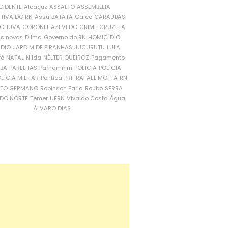
CIDENTE
Alcaçuz
ASSALTO
ASSEMBLEIA
ATIVA DO RN
Assu
BATATA
Caicó
CARAÚBAS
CHUVA
CORONEL AZEVEDO
CRIME
CRUZETA
is novos
Dilma
Governo do RN
HOMICÍDIO
NDIO
JARDIM DE PIRANHAS
JUCURUTU
LULA
ró
NATAL
Nilda
NÉLTER QUEIROZ
Pagamento
ÍBA
PARELHAS
Parnamirim
POLÍCIA
POLÍCIA
LÍCIA MILITAR
Política
PRF
RAFAEL MOTTA
RN
RTO GERMANO
Robinson Faria
Roubo
SERRA
DO NORTE
Temer
UFRN
Vivaldo Costa
Água
ÁLVARO DIAS