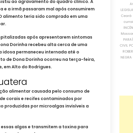
esistiu ao agravamento do quadro clínico. A
A
osa e a irmã passaram mal após consumirem
LEGISL
Ceará
O alimento teria sido comprado em uma
curra
uar.
INCÊ
Mosso
spitalizadas após apresentarem sintomas
PARA
 Dona Dorinha recebeu alta cerca de uma
CIVIL
PO
ROBE
a idosa permaneceu internada até o
NEGRA 
to de Dona Dorinha ocorreu na terça-feira,
, em Alto do Rodrigues.
uatera
ação alimentar causada pelo consumo de
de corais e recifes contaminados por
ão produzidas por microalgas invisíveis a
ssas algas e transmitem a toxina para