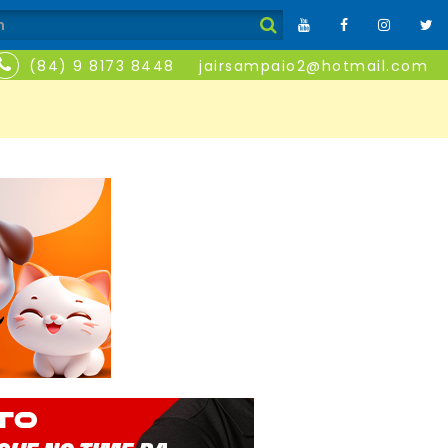
(84) 9 8173 8448
jairsampaio2@hotmail.com