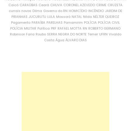
Caicó
CARAÚBAS
Ceará
CHUVA
CORONEL AZEVEDO
CRIME
CRUZETA
currais novos
Dilma
Governo do RN
HOMICÍDIO
INCÊNDIO
JARDIM DE
PIRANHAS
JUCURUTU
LULA
Mossoró
NATAL
Nilda
NÉLTER QUEIROZ
Pagamento
PARAÍBA
PARELHAS
Parnamirim
POLÍCIA
POLÍCIA CIVIL
POLÍCIA MILITAR
Política
PRF
RAFAEL MOTTA
RN
ROBERTO GERMANO
Robinson Faria
Roubo
SERRA NEGRA DO NORTE
Temer
UFRN
Vivaldo
Costa
Água
ÁLVARO DIAS