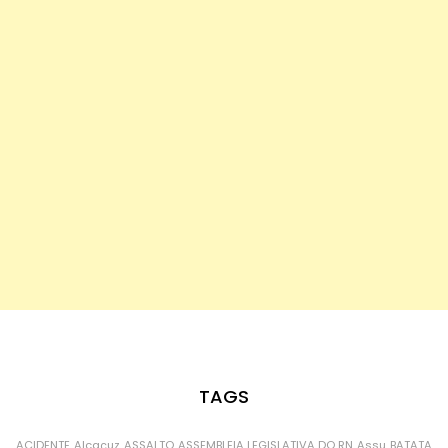
TAGS
ACIDENTE
Alcaçuz
ASSALTO
ASSEMBLEIA LEGISLATIVA DO RN
Assu
BATATA