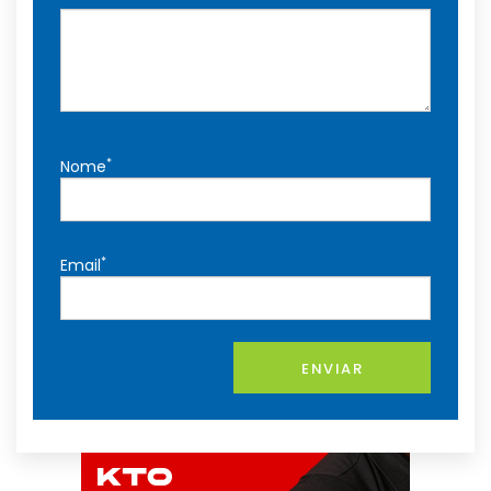
*
Nome
*
Email
ENVIAR