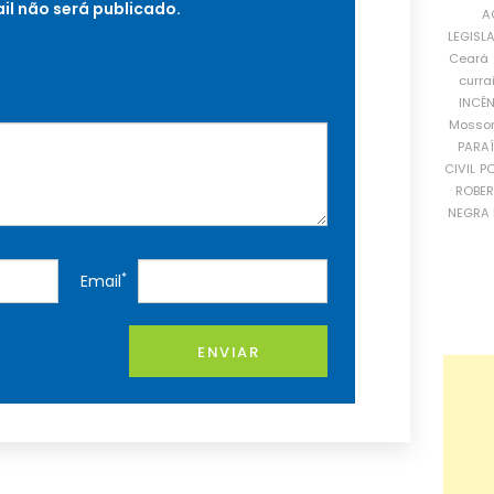
il não será publicado.
A
LEGISL
Ceará
curra
INCÊ
Mosso
PARA
CIVIL
PO
ROBE
NEGRA 
*
Email
ENVIAR