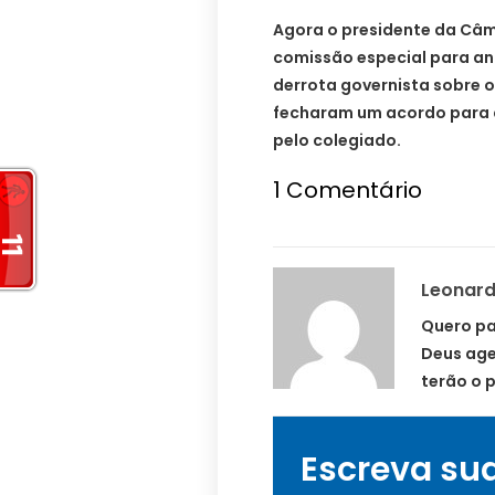
Agora o presidente da Câmar
comissão especial para an
derrota governista sobre o
fecharam um acordo para 
pelo colegiado.
1
Comentário
Leonar
Quero pa
Deus age
terão o 
Escreva su