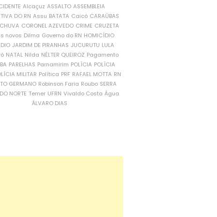
CIDENTE
Alcaçuz
ASSALTO
ASSEMBLEIA
ATIVA DO RN
Assu
BATATA
Caicó
CARAÚBAS
CHUVA
CORONEL AZEVEDO
CRIME
CRUZETA
is novos
Dilma
Governo do RN
HOMICÍDIO
NDIO
JARDIM DE PIRANHAS
JUCURUTU
LULA
ró
NATAL
Nilda
NÉLTER QUEIROZ
Pagamento
ÍBA
PARELHAS
Parnamirim
POLÍCIA
POLÍCIA
LÍCIA MILITAR
Política
PRF
RAFAEL MOTTA
RN
RTO GERMANO
Robinson Faria
Roubo
SERRA
DO NORTE
Temer
UFRN
Vivaldo Costa
Água
ÁLVARO DIAS