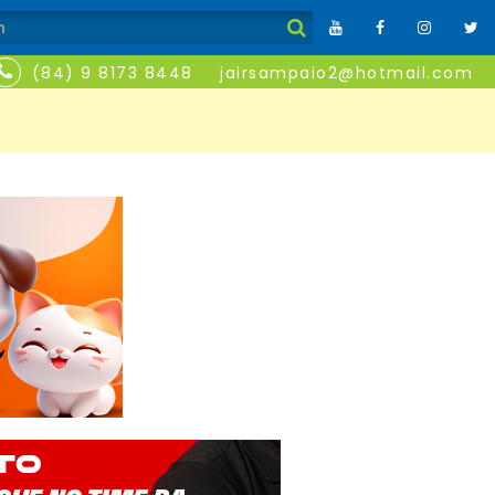
(84) 9 8173 8448
jairsampaio2@hotmail.com