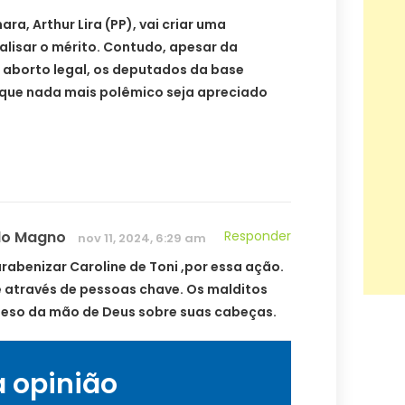
a, Arthur Lira (PP), vai criar uma
alisar o mérito. Contudo, apesar da
 aborto legal, os deputados da base
que nada mais polêmico seja apreciado
do Magno
Responder
nov 11, 2024, 6:29 am
rabenizar Caroline de Toni ,por essa ação.
 através de pessoas chave. Os malditos
peso da mão de Deus sobre suas cabeças.
a opinião