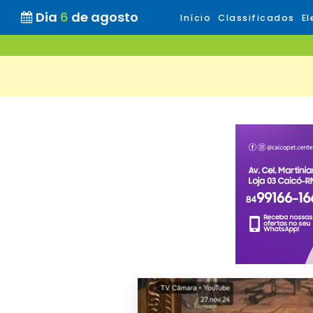
Dia
6
de agosto
Início
Classificados
El