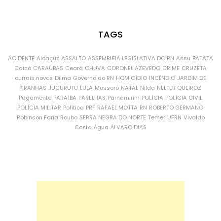
TAGS
ACIDENTE
Alcaçuz
ASSALTO
ASSEMBLEIA LEGISLATIVA DO RN
Assu
BATATA
Caicó
CARAÚBAS
Ceará
CHUVA
CORONEL AZEVEDO
CRIME
CRUZETA
currais novos
Dilma
Governo do RN
HOMICÍDIO
INCÊNDIO
JARDIM DE
PIRANHAS
JUCURUTU
LULA
Mossoró
NATAL
Nilda
NÉLTER QUEIROZ
Pagamento
PARAÍBA
PARELHAS
Parnamirim
POLÍCIA
POLÍCIA CIVIL
POLÍCIA MILITAR
Política
PRF
RAFAEL MOTTA
RN
ROBERTO GERMANO
Robinson Faria
Roubo
SERRA NEGRA DO NORTE
Temer
UFRN
Vivaldo
Costa
Água
ÁLVARO DIAS