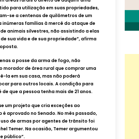
m áreas rurais o direito de adquirir uma
tido para utilização em suas propriedades,
tram-se a centenas de quilômetros de um
ca inúmeras famílias à mercê do ataque de
e animais silvestres, não assistindo a elas
de sua vida e de sua propriedade”, afirma
roposta.
penas a posse da arma de fogo, não
, o morador de área rural que comprar uma
ê-la em sua casa, mas não poderá
car para outros locais. A condição para
é de que a pessoa tenha mais de 21 anos.
que um projeto que cria exceções ao
 é aprovado no Senado. No mês passado,
uso de armas por agentes de trânsito foi
chel Temer. Na ocasião, Temer argumentou
e público”.