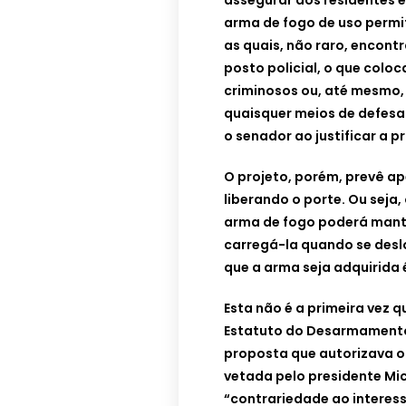
assegurar aos residentes e
arma de fogo de uso permi
as quais, não raro, encon
posto policial, o que colo
criminosos ou, até mesmo, d
quaisquer meios de defesa 
o senador ao justificar a p
O projeto, porém, prevê a
liberando o porte. Ou seja
arma de fogo poderá mant
carregá-la quando se deslo
que a arma seja adquirida 
Esta não é a primeira vez 
Estatuto do Desarmamento
proposta que autorizava o 
vetada pelo presidente Mi
“contrariedade ao interess