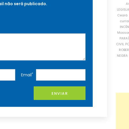
il não será publicado.
A
LEGISL
Ceará
curra
INCÊ
Mosso
PARA
CIVIL
PO
ROBE
NEGRA 
*
Email
ENVIAR