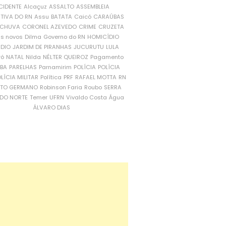
CIDENTE
Alcaçuz
ASSALTO
ASSEMBLEIA
ATIVA DO RN
Assu
BATATA
Caicó
CARAÚBAS
CHUVA
CORONEL AZEVEDO
CRIME
CRUZETA
is novos
Dilma
Governo do RN
HOMICÍDIO
NDIO
JARDIM DE PIRANHAS
JUCURUTU
LULA
ró
NATAL
Nilda
NÉLTER QUEIROZ
Pagamento
ÍBA
PARELHAS
Parnamirim
POLÍCIA
POLÍCIA
LÍCIA MILITAR
Política
PRF
RAFAEL MOTTA
RN
RTO GERMANO
Robinson Faria
Roubo
SERRA
DO NORTE
Temer
UFRN
Vivaldo Costa
Água
ÁLVARO DIAS