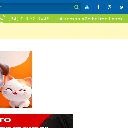
(84) 9 8173 8448
jairsampaio2@hotmail.com